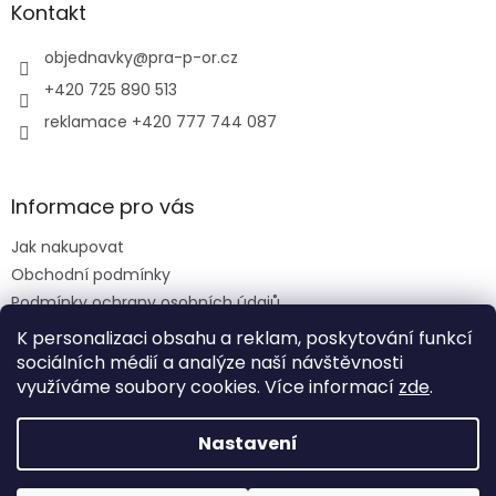
a
Kontakt
t
í
objednavky
@
pra-p-or.cz
+420 725 890 513
reklamace +420 777 744 087
Informace pro vás
Jak nakupovat
Obchodní podmínky
Podmínky ochrany osobních údajů
Reklamační řád
K personalizaci obsahu a reklam, poskytování funkcí
sociálních médií a analýze naší návštěvnosti
využíváme soubory cookies. Více informací
zde
.
Vytvořil Shoptet
Nastavení
Copyright 2026
PRA-P-OR eshop
. Všechna práva