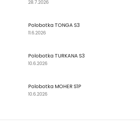
Hodnocení
28.7.2026
produktu
je
5
Polobotka TONGA S3
z
5
Hodnocení
11.6.2026
hvězdiček.
produktu
je
5
Polobotka TURKANA S3
z
5
Hodnocení
10.6.2026
hvězdiček.
produktu
je
5
Polobotka MOHER S1P
z
5
Hodnocení
10.6.2026
hvězdiček.
produktu
je
5
z
Z
5
á
hvězdiček.
p