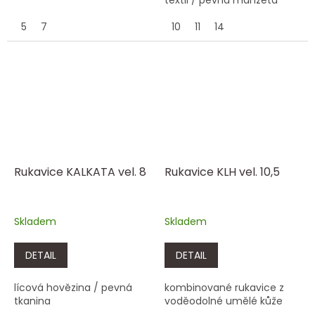
5
7
10
11
14
Rukavice KALKATA vel. 8
Rukavice KLH vel. 10,5
Skladem
Skladem
DETAIL
DETAIL
lícová hovězina / pevná
kombinované rukavice z
tkanina
voděodolné umělé kůže