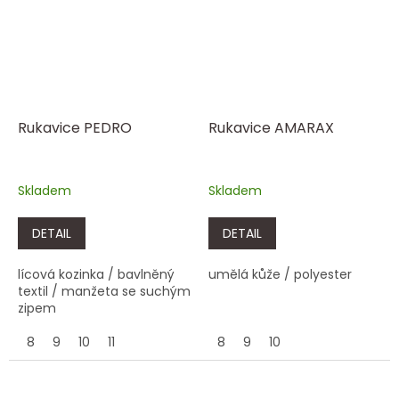
Rukavice PEDRO
Rukavice AMARAX
Skladem
Skladem
DETAIL
DETAIL
lícová kozinka / bavlněný
umělá kůže / polyester
textil / manžeta se suchým
zipem
8
9
10
11
8
9
10