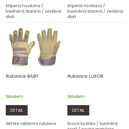
štípená hovězina /
štípená hovězina /
bavlněná tkanina / zesílená
bavlněná tkanina / zesílená
dlaň
dlaň
Rukavice BABY
Rukavice LUXOR
Skladem
Skladem
DETAIL
DETAIL
dětské reklamní rukavice
lícová kozinka / bavlněný
textil / pevná manžeta