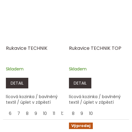
Rukavice TECHNIK
Rukavice TECHNIK TOP
Skladem
Skladem
DETAIL
DETAIL
lícová kozinka / bavlněný
lícová kozinka / bavlněný
textil / úplet v zápěstí
textil / úplet v zápěstí
6
7
8
9
10
11
12
8
9
10
Výprodej