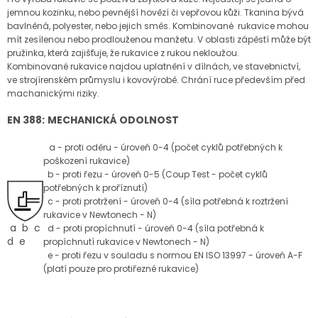
jemnou kozinku, nebo pevnější hovězí či vepřovou kůži. Tkanina bývá
bavlněná, polyester, nebo jejich směs. Kombinované rukavice mohou
mít zesílenou nebo prodlouženou manžetu. V oblasti zápěstí může být
pružinka, která zajišťuje, že rukavice z rukou nekloužou.
Kombinované rukavice najdou uplatnění v dílnách, ve stavebnictví,
ve strojírenském průmyslu i kovovýrobě. Chrání ruce především před
machanickými riziky.
EN 388:
MECHANICKÁ ODOLNOST
a - proti oděru - úroveň 0-4 (počet cyklů potřebných k
poškození rukavice)
b - proti řezu - úroveň 0-5 (Coup Test - počet cyklů
potřebných k proříznutí)
c - proti protržení - úroveň 0-4 (síla potřebná k roztržení
rukavice v Newtonech - N)
a b c
d - proti propíchnutí - úroveň 0-4 (síla potřebná k
d e
propíchnutí rukavice v Newtonech - N)
e - proti řezu v souladu s normou EN ISO 13997 - úroveň A-F
(platí pouze pro protiřezné rukavice)