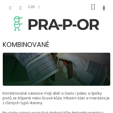
Přejít
NÁKUP
na
CZK
obsah
KOŠÍK
KOMBINOVANÉ
Kombinované rukavice mají dlaň a často i palec a špičky
prstů ze štípené nebo lícové kůže, hřbetní část a manžeta je
z různých typů tkaniny.
Pro výrobu rukavic se používá zbytková kůže. Nejčastěji se jedná o