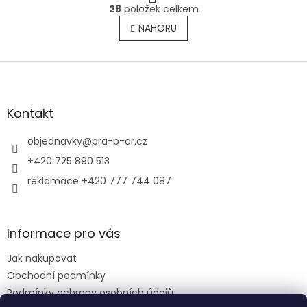
O
r
28
položek celkem
v
á
l
NAHORU
n
á
k
o
d
v
Z
a
á
c
á
n
í
p
í
p
a
Kontakt
r
t
v
í
objednavky
@
pra-p-or.cz
k
y
+420 725 890 513
v
reklamace +420 777 744 087
ý
p
i
s
Informace pro vás
u
Jak nakupovat
Obchodní podmínky
Podmínky ochrany osobních údajů