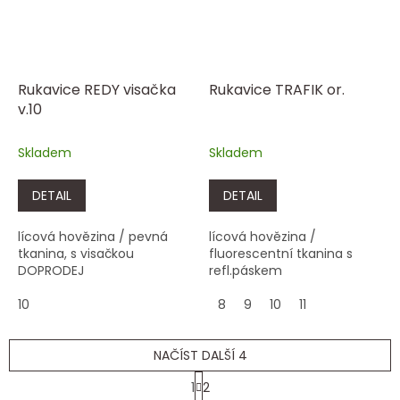
Rukavice REDY visačka
Rukavice TRAFIK or.
v.10
Skladem
Skladem
DETAIL
DETAIL
lícová hovězina / pevná
lícová hovězina /
tkanina, s visačkou
fluorescentní tkanina s
DOPRODEJ
refl.páskem
10
8
9
10
11
NAČÍST DALŠÍ 4
S
1
2
t