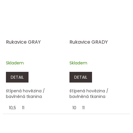
Rukavice GRAY
Rukavice GRADY
Skladem
Skladem
DETAIL
DETAIL
štípená hovězina /
štípená hovězina /
bavlněná tkanina
bavlněná tkanina
10,5
11
10
11