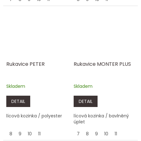
Rukavice PETER
Rukavice MONTER PLUS
Skladem
Skladem
DETAIL
DETAIL
lícová kozinka / polyester
lícová kozinka / bavlněný
úplet
8
9
10
11
7
8
9
10
11