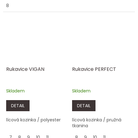
8
Rukavice VIGAN
Rukavice PERFECT
Skladem
Skladem
DETAIL
DETAIL
lícová kozinka / polyester
lícová kozinka / pružná
tkanina
7
8
9
10
11
8
9
10
11