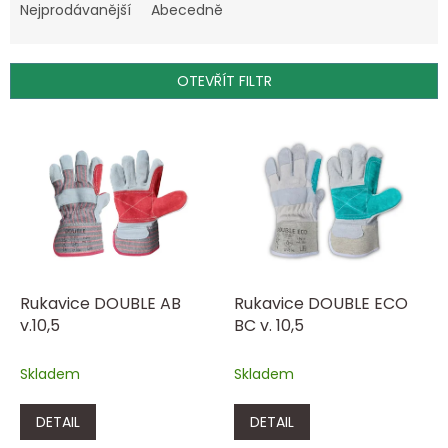
e
Nejprodávanější
Abecedně
n
í
p
OTEVŘÍT FILTR
r
o
V
d
ý
u
p
k
i
t
s
ů
p
r
o
d
Rukavice DOUBLE AB
Rukavice DOUBLE ECO
u
v.10,5
BC v. 10,5
k
t
Skladem
Skladem
ů
DETAIL
DETAIL