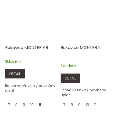
Rukavice MONTER AB
Rukavice MONTER K
Skladem
Průměrné
Skladem
hodnocení
produktu
DETAIL
je
DETAIL
5,0
lícová vepřovice / bavlněný
z
lícová kozinka / bavlněný
úplet
5
úplet
hvězdiček.
7
8
9
10
11
7
8
9
10
11