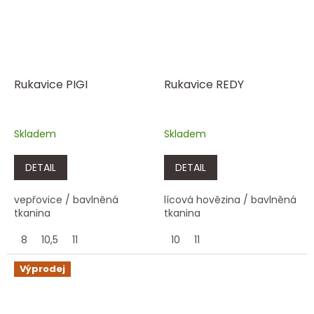
Rukavice PIGI
Rukavice REDY
Skladem
Skladem
DETAIL
DETAIL
vepřovice / bavlněná
lícová hovězina / bavlněná
tkanina
tkanina
8
10,5
11
10
11
Výprodej