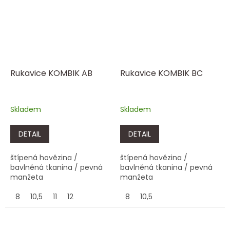
Rukavice KOMBIK AB
Rukavice KOMBIK BC
Skladem
Skladem
DETAIL
DETAIL
štípená hovězina /
štípená hovězina /
bavlněná tkanina / pevná
bavlněná tkanina / pevná
manžeta
manžeta
8
10,5
11
12
8
10,5