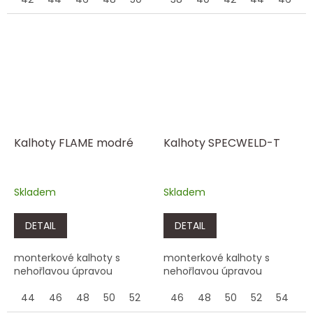
Kalhoty FLAME modré
Kalhoty SPECWELD-T
Skladem
Skladem
DETAIL
DETAIL
monterkové kalhoty s
monterkové kalhoty s
nehořlavou úpravou
nehořlavou úpravou
44
46
48
50
52
54
46
56
48
58
50
60
52
62
54
5