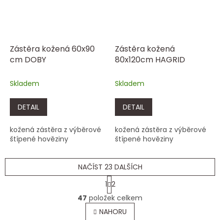
Zástěra kožená 60x90
Zástěra kožená
cm DOBY
80x120cm HAGRID
Skladem
Skladem
DETAIL
DETAIL
kožená zástěra z výběrové
kožená zástěra z výběrové
štípené hověziny
štípené hověziny
NAČÍST 23 DALŠÍCH
S
1
2
t
O
r
47
položek celkem
v
á
l
NAHORU
n