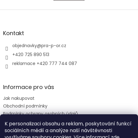
á
k
o
d
v
Z
a
á
c
á
n
í
p
í
p
a
Kontakt
r
t
v
í
objednavky
@
pra-p-or.cz
k
y
+420 725 890 513
v
reklamace +420 777 744 087
ý
p
i
s
Informace pro vás
u
Jak nakupovat
Obchodní podmínky
Podmínky ochrany osobních údajů
Reklamační řád
K personalizaci obsahu a reklam, poskytování funkcí
sociálních médií a analýze naší návštěvnosti
využíváme soubory cookies. Více informací
zde
.