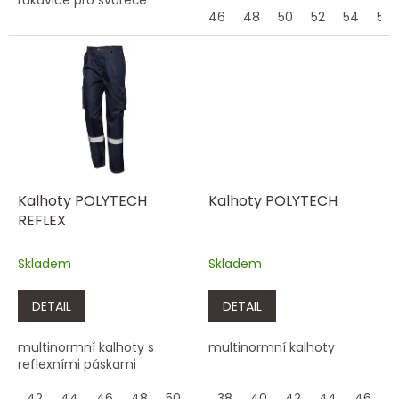
46
48
50
52
54
56
Kalhoty POLYTECH
Kalhoty POLYTECH
REFLEX
Skladem
Skladem
DETAIL
DETAIL
multinormní kalhoty s
multinormní kalhoty
reflexními páskami
42
44
46
48
50
52
38
54
40
56
42
58
44
60
46
62
4