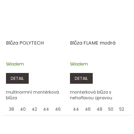
Blůza POLYTECH
Blůza FLAME modrá
Skladem
Skladem
DETAIL
DETAIL
multinormní montérková
monterková blůza s
blůza
nehořlavou úpravou
38
40
42
44
46
48
44
50
46
52
48
54
50
56
52
58
5