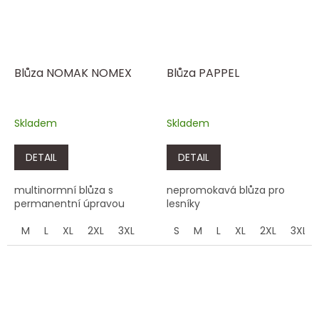
Blůza NOMAK NOMEX
Blůza PAPPEL
Skladem
Skladem
DETAIL
DETAIL
multinormní blůza s
nepromokavá blůza pro
permanentní úpravou
lesníky
M
L
XL
2XL
3XL
S
M
L
XL
2XL
3XL