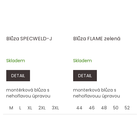
Blůza SPECWELD-J
Blůza FLAME zelená
Skladem
Skladem
DETAIL
DETAIL
montérková blůza s
monterková blůza s
nehořlavou úpravou
nehořlavouu úpravou
M
L
XL
2XL
3XL
44
46
48
50
52
5