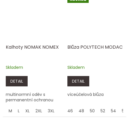
Kalhoty NOMAK NOMEX
Blůza POLYTECH MODAC
Skladem
Skladem
DETAIL
DETAIL
multinormní oděv s
víceúčelová blůza
permanentní ochranou
M
L
XL
2XL
3XL
46
48
50
52
54
56