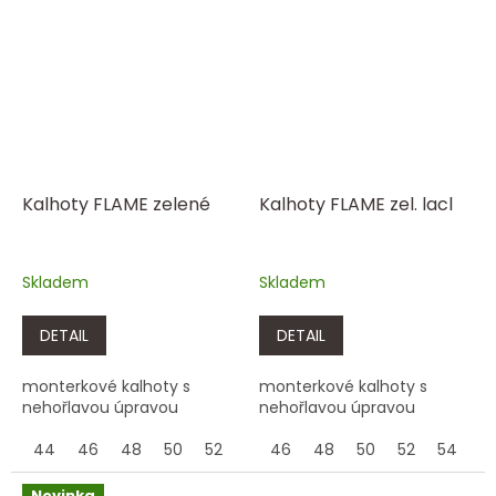
Kalhoty FLAME zelené
Kalhoty FLAME zel. lacl
Skladem
Skladem
DETAIL
DETAIL
monterkové kalhoty s
monterkové kalhoty s
nehořlavou úpravou
nehořlavou úpravou
44
46
48
50
52
54
46
56
48
58
50
60
52
62
54
5
Novinka