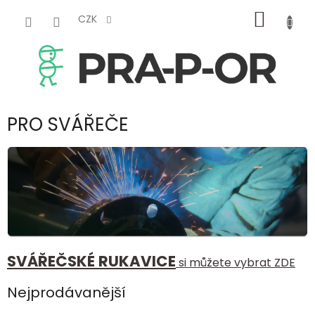
Přejít
NÁKUP
na
CZK
obsah
KOŠÍK
PRO SVÁŘEČE
SVÁŘEČSKÉ RUKAVICE
si můžete vybrat ZDE
Nejprodávanější