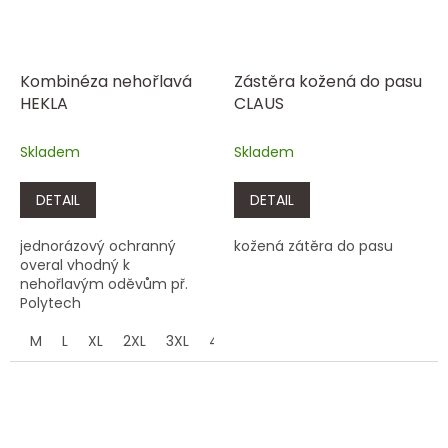
Kombinéza nehořlavá
Zástěra kožená do pasu
HEKLA
CLAUS
Skladem
Skladem
DETAIL
DETAIL
jednorázový ochranný
kožená zátěra do pasu
overal vhodný k
nehořlavým oděvům př.
Polytech
M
L
XL
2XL
3XL
4XL