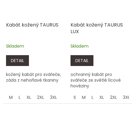
Kabát kožený TAURUS
Kabát kožený TAURUS
LUX
Skladem
Skladem
DETAIL
DETAIL
kožený kabát pro svářeče,
ochranný kabát pro
záda z nehořlavé tkaniny
svářeče ze světlé lícové
hověziny
M
L
XL
2XL
3XL
S
M
L
XL
2XL
3XL