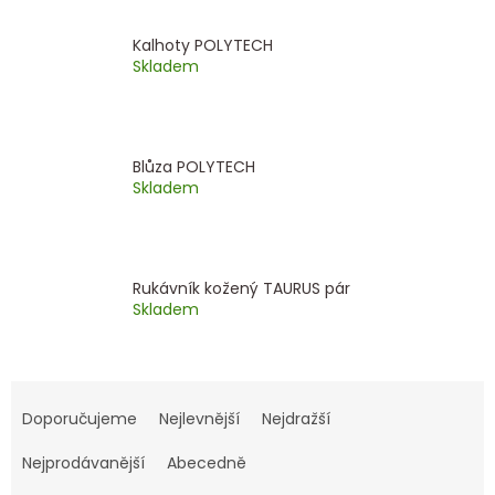
Kalhoty POLYTECH
Skladem
Blůza POLYTECH
Skladem
Rukávník kožený TAURUS pár
Skladem
Ř
a
Doporučujeme
Nejlevnější
Nejdražší
z
e
Nejprodávanější
Abecedně
n