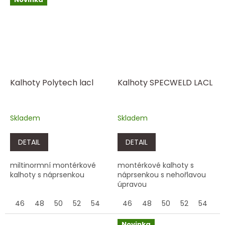
Kalhoty Polytech lacl
Kalhoty SPECWELD LACL
Skladem
Skladem
DETAIL
DETAIL
miltinormní montérkové
montérkové kalhoty s
kalhoty s náprsenkou
náprsenkou s nehořlavou
úpravou
46
48
50
52
54
56
46
58
48
60
50
62
52
64
54
5
Novinka