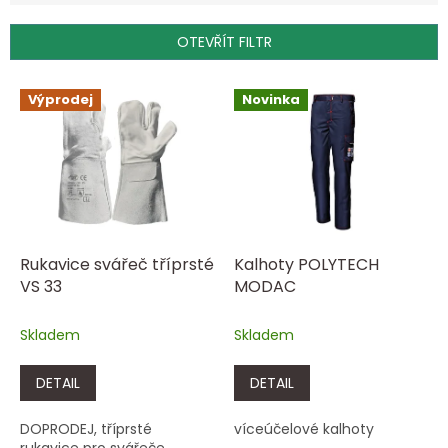
í
p
OTEVŘÍT FILTR
r
o
V
Výprodej
Novinka
d
ý
u
p
k
i
t
s
ů
p
r
o
d
Rukavice svářeč tříprsté
Kalhoty POLYTECH
u
VS 33
MODAC
k
t
Skladem
Skladem
ů
DETAIL
DETAIL
DOPRODEJ, tříprsté
víceúčelové kalhoty
rukavice pro svářeče