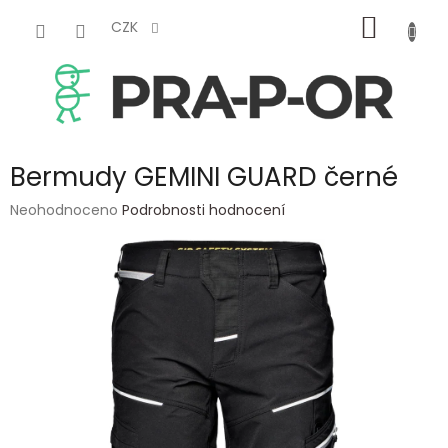
Přejít
NÁKUP
na
CZK
obsah
KOŠÍK
Bermudy GEMINI GUARD černé
Průměrné
Neohodnoceno
Podrobnosti hodnocení
hodnocení
produktu
je
0,0
z
5
hvězdiček.