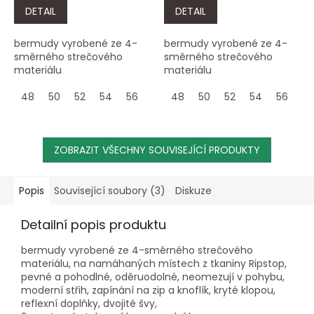
DETAIL
DETAIL
bermudy vyrobené ze 4-
bermudy vyrobené ze 4-
směrného strečového
směrného strečového
materiálu
materiálu
48
50
52
54
56
58
48
60
50
52
54
56
58
ZOBRAZIT VŠECHNY SOUVISEJÍCÍ PRODUKTY
Popis
Související soubory (3)
Diskuze
Detailní popis produktu
bermudy vyrobené ze 4-směrného strečového
materiálu, na namáhaných místech z tkaniny Ripstop,
pevné a pohodlné, oděruodolné, neomezují v pohybu,
moderní střih, zapínání na zip a knoflík, kryté klopou,
reflexní doplňky, dvojité švy,