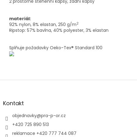
2 prostorné stehenní kapsy, zadní kapsy
materiál:
2
92% nylon, 8% elastan, 250 g/m
Ripstop: 57% bavlna, 40% polyester, 3% elastan
Splňuje požadavky Oeko-Tex® Standard 100
Z
á
p
a
Kontakt
t
í
objednavky
@
pra-p-or.cz
+420 725 890 513
reklamace +420 777 744 087