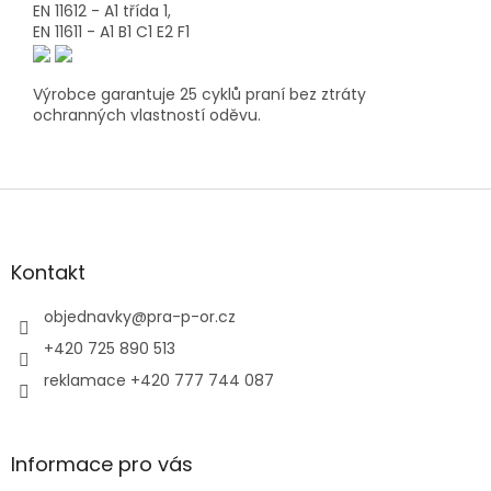
EN 11612 - A1 třída 1,
EN 11611 - A1 B1 C1 E2 F1
Výrobce garantuje 25 cyklů praní bez ztráty
ochranných vlastností oděvu.
Z
á
p
a
Kontakt
t
í
objednavky
@
pra-p-or.cz
+420 725 890 513
reklamace +420 777 744 087
Informace pro vás