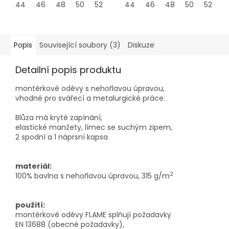
44
46
48
50
52
54
44
56
46
58
48
60
50
62
52
64
5
Popis
Související soubory (3)
Diskuze
Detailní popis produktu
montérkové oděvy s nehořlavou úpravou,
vhodné pro svářecí a metalurgické práce.
Blůza má kryté zapínání,
elastické manžety, límec se suchým zipem,
2 spodní a 1 náprsní kapsa
materiál:
2
100% bavlna s nehořlavou úpravou, 315 g/m
použití:
montérkové oděvy FLAME splňují požadavky
EN 13688 (obecné požadavky),