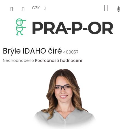
Přejít
NÁKUP
na
CZK
obsah
KOŠÍK
Brýle IDAHO čiré
400057
Průměrné
Neohodnoceno
Podrobnosti hodnocení
hodnocení
produktu
je
0,0
z
5
hvězdiček.