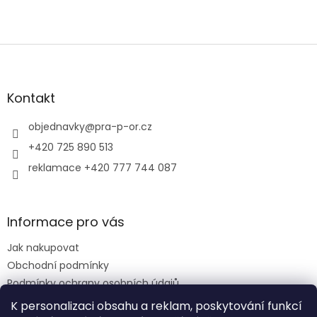
Z
á
p
a
Kontakt
t
í
objednavky
@
pra-p-or.cz
+420 725 890 513
reklamace +420 777 744 087
Informace pro vás
Jak nakupovat
Obchodní podmínky
Podmínky ochrany osobních údajů
Reklamační řád
K personalizaci obsahu a reklam, poskytování funkcí