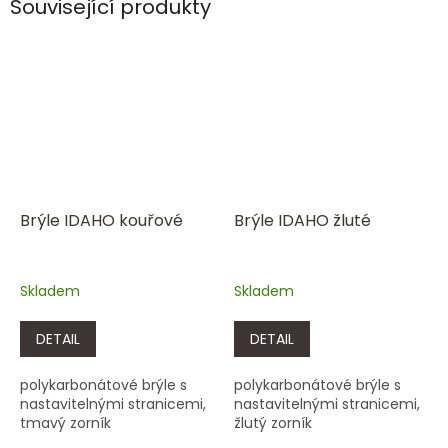
Související produkty
Brýle IDAHO kouřové
Brýle IDAHO žluté
Skladem
Skladem
DETAIL
DETAIL
polykarbonátové brýle s
polykarbonátové brýle s
nastavitelnými stranicemi,
nastavitelnými stranicemi,
tmavý zorník
žlutý zorník