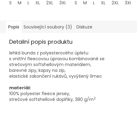
S
M
L
XL
2XL
3XL
S
M
L
XL
2XL
3XL
Popis
Související soubory (3)
Diskuze
Detailní popis produktu
lehká bunda z polyesterového úpletu
s vnitřní fleecovou úpravou kombinované se
strečovým softshellovým materiálem,
barevné zipy, kapsy na zip,
elastické zakončení rukávů, vyvýšený límec
materiál:
100% polyester fleece jersey,
2
strečové softshellové doplňky, 380 g/m