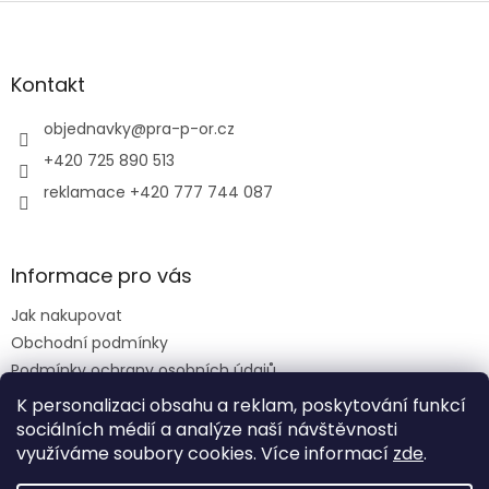
Z
á
p
a
Kontakt
t
í
objednavky
@
pra-p-or.cz
+420 725 890 513
reklamace +420 777 744 087
Informace pro vás
Jak nakupovat
Obchodní podmínky
Podmínky ochrany osobních údajů
Reklamační řád
K personalizaci obsahu a reklam, poskytování funkcí
sociálních médií a analýze naší návštěvnosti
využíváme soubory cookies. Více informací
zde
.