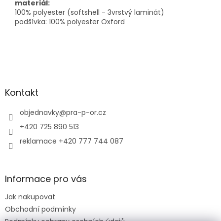
materiál:
100% polyester (softshell - 3vrstvý laminát)
podšívka: 100% polyester Oxford
Z
á
p
a
Kontakt
t
í
objednavky
@
pra-p-or.cz
+420 725 890 513
reklamace +420 777 744 087
Informace pro vás
Jak nakupovat
Obchodní podmínky