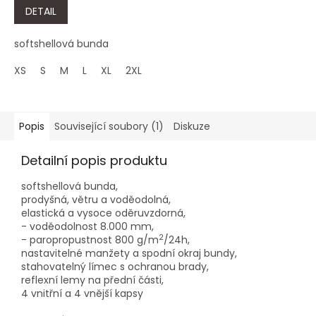
DETAIL
softshellová bunda
XS
S
M
L
XL
2XL
3XL
4XL
Popis
Související soubory (1)
Diskuze
Detailní popis produktu
softshellová bunda,
prodyšná, větru a voděodolná,
elastická a vysoce oděruvzdorná,
- voděodolnost 8.000 mm,
2
- paropropustnost 800 g/m
/24h,
nastavitelné manžety a spodní okraj bundy,
stahovatelný límec s ochranou brady,
reflexní lemy na přední části,
4 vnitřní a 4 vnější kapsy