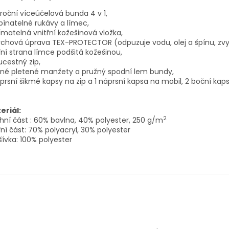
roční víceúčelová bunda 4 v 1,
ínatelné rukávy a límec,
matelná vnitřní kožešinová vložka,
chová úprava TEX-PROTECTOR (odpuzuje vodu, olej a špínu, zvy
řní strana límce podšitá kožešinou,
cestný zip,
žné pletené manžety a pružný spodní lem bundy,
prsní šikmé kapsy na zip a 1 náprsní kapsa na mobil, 2 boční kaps
eriál:
2
hní část : 60% bavlna, 40% polyester, 250 g/m
řní část: 70% polyacryl, 30% polyester
ívka: 100% polyester