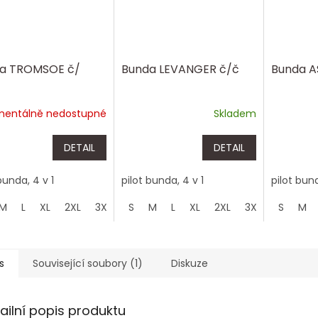
a TROMSOE č/
Bunda LEVANGER č/č
Bunda A
entálně nedostupné
Skladem
DETAIL
DETAIL
bunda, 4 v 1
pilot bunda, 4 v 1
pilot bund
M
L
XL
2XL
3XL
4XL
S
M
L
XL
2XL
3XL
4XL
S
M
s
Související soubory (1)
Diskuze
ailní popis produktu