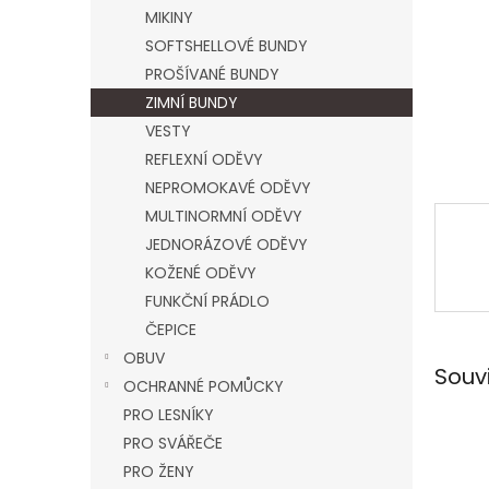
n
MIKINY
e
SOFTSHELLOVÉ BUNDY
l
PROŠÍVANÉ BUNDY
ZIMNÍ BUNDY
VESTY
REFLEXNÍ ODĚVY
NEPROMOKAVÉ ODĚVY
MULTINORMNÍ ODĚVY
JEDNORÁZOVÉ ODĚVY
KOŽENÉ ODĚVY
FUNKČNÍ PRÁDLO
ČEPICE
OBUV
Souv
OCHRANNÉ POMŮCKY
PRO LESNÍKY
PRO SVÁŘEČE
PRO ŽENY