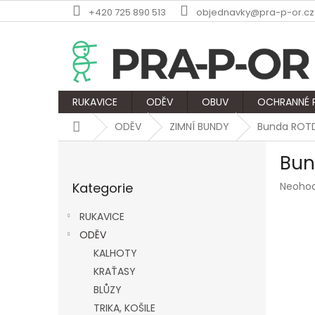
Přejít
+420 725 890 513
objednavky@pra-p-or.cz
na
obsah
RUKAVICE
ODĚV
OBUV
OCHRANNÉ
Domů
ODĚV
ZIMNÍ BUNDY
Bunda ROTD
P
Bun
o
Přeskočit
s
Průmě
Kategorie
Neoho
kategorie
t
hodnoc
r
produk
RUKAVICE
a
je
ODĚV
n
0,0
z
KALHOTY
n
5
í
KRAŤASY
hvězdič
p
BLŮZY
a
TRIKA, KOŠILE