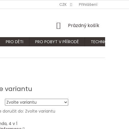
CZK
Přihlášení
NÁKUPNÍ
Prázdný košík
KOŠÍK
PRO DĚTI
PRO POBYT V PŘÍRODĚ
TECHNICKÝ SORTIM
e variantu
doručit do:
Zvolte variantu
nda, 4 v 1