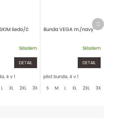
Další
produkt
SKIM šedo/č
Bunda VEGA m./navy
Skladem
Skladem
DETAIL
DETAIL
a, 4 v 1
pilot bunda, 4 v 1
L
XL
2XL
3XL
4XL
S
M
L
XL
2XL
3XL
4XL