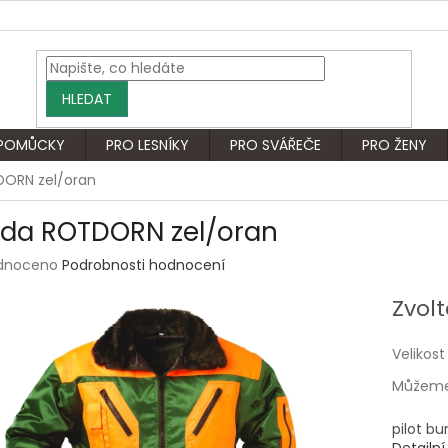
HLEDAT
 POMŮCKY
PRO LESNÍKY
PRO SVÁŘEČE
PRO ŽENY
ORN zel/oran
da ROTDORN zel/oran
rné
dnoceno
Podrobnosti hodnocení
ení
tu
Zvolt
Velikost
Můžeme 
ek.
pilot bu