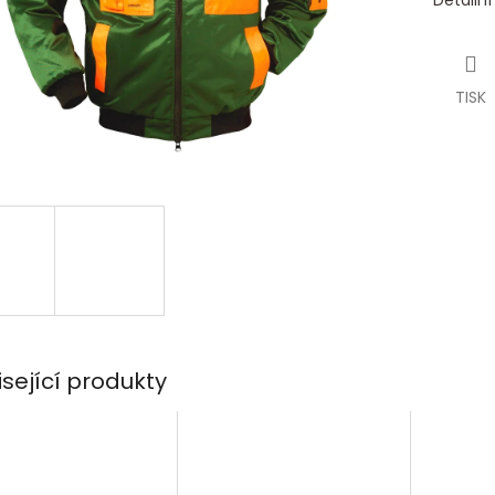
Detailn
TISK
isející produkty