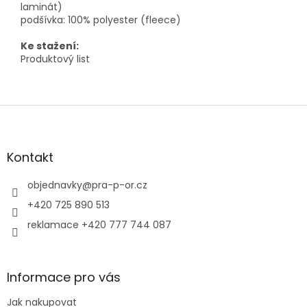
laminát)
podšívka: 100% polyester (fleece)
Ke stažení:
Produktový list
Z
á
p
a
Kontakt
t
í
objednavky
@
pra-p-or.cz
+420 725 890 513
reklamace +420 777 744 087
Informace pro vás
Jak nakupovat