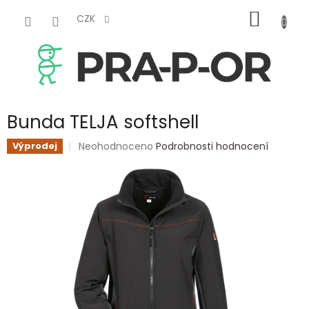
Přejít
NÁKUP
na
CZK
obsah
KOŠÍK
Bunda TELJA softshell
Průměrné
Neohodnoceno
Podrobnosti hodnocení
Výprodej
hodnocení
produktu
je
0,0
z
5
hvězdiček.