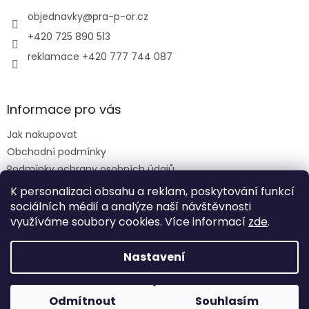
t
í
objednavky
@
pra-p-or.cz
+420 725 890 513
reklamace +420 777 744 087
Informace pro vás
Jak nakupovat
Obchodní podmínky
Podmínky ochrany osobních údajů
Reklamační řád
K personalizaci obsahu a reklam, poskytování funkcí
sociálních médií a analýze naší návštěvnosti
využíváme soubory cookies. Více informací
zde
.
Vytvořil Shoptet
Nastavení
Copyright 2026
PRA-P-OR eshop
. Všechna práva
Odmítnout
Souhlasím
vyhrazena.
Upravit nastavení cookies