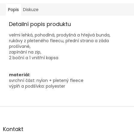
Popis
Diskuze
Detailní popis produktu
velmi lehká, pohodlná, prodyšná a hřejivá bunda,
rukávy z pleteného fleecu, přední strana a záda
prošívané,
zapínání na zip,
2 boční a 1 vnitřní kapsa
materiál:
svrchní část: nylon + pletený fleece
výplň a podšívka: polyester
Z
á
p
a
Kontakt