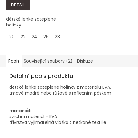
DETAIL
dětské lehké zateplené
holínky
20
22
24
26
28
30
32
34
Popis
Související soubory (2)
Diskuze
Detailní popis produktu
dětské lehké zateplené holínky z materiálu EVA,
tmavě modré nebo růžové s reflexním páskem
materiál:
svrchní materiál - EVA
třívrstvá vyjímatelná vložka z netkané textilie