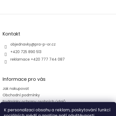
Z
á
p
a
Kontakt
t
í
objednavky
@
pra-p-or.cz
+420 725 890 513
reklamace +420 777 744 087
Informace pro vás
Jak nakupovat
Obchodní podmínky
Podmínky ochrany osobních údajů
Reklamační řád
K personalizaci obsahu a reklam, poskytování funkcí
sociálních médií a analýze naší návštěvnosti