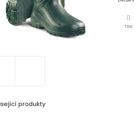
Detailn
TISK
isející produkty