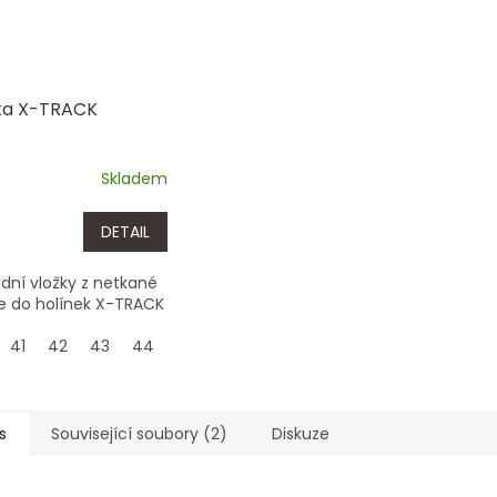
ka X-TRACK
Skladem
DETAIL
dní vložky z netkané
lie do holínek X-TRACK
41
42
43
44
45
46
47
s
Související soubory (2)
Diskuze