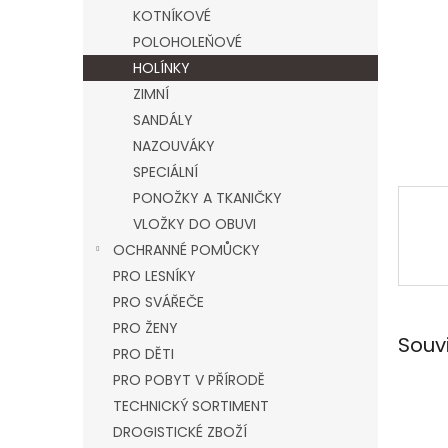
n
KOTNÍKOVÉ
e
POLOHOLEŇOVÉ
l
HOLÍNKY
ZIMNÍ
SANDÁLY
NAZOUVÁKY
SPECIÁLNÍ
PONOŽKY A TKANIČKY
VLOŽKY DO OBUVI
OCHRANNÉ POMŮCKY
PRO LESNÍKY
PRO SVÁŘEČE
PRO ŽENY
Souv
PRO DĚTI
PRO POBYT V PŘÍRODĚ
TECHNICKÝ SORTIMENT
DROGISTICKÉ ZBOŽÍ