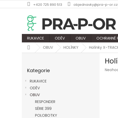
Přejít
+420 725 890 513
objednavky@pra-p-or.cz
na
obsah
RUKAVICE
ODĚV
OBUV
OCHRANNÉ
Domů
OBUV
HOLÍNKY
Holínky X-TRAC
P
Hol
o
Přeskočit
s
Průmě
Kategorie
Neoho
kategorie
t
hodnoc
r
produk
RUKAVICE
a
je
ODĚV
n
0,0
z
OBUV
n
5
í
RESPONDER
hvězdič
p
SÉRIE 399
a
POLOBOTKY