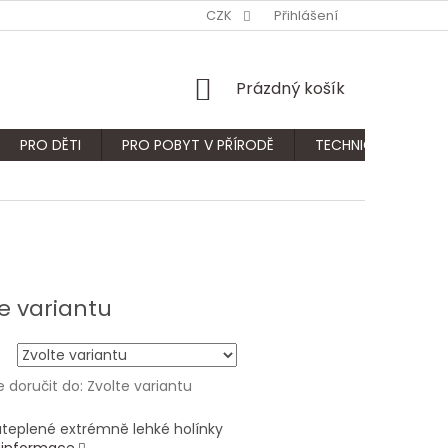
CZK
Přihlášení
NÁKUPNÍ
Prázdný košík
KOŠÍK
PRO DĚTI
PRO POBYT V PŘÍRODĚ
TECHNICKÝ SORTIM
e variantu
doručit do:
Zvolte variantu
ateplené extrémně lehké holínky