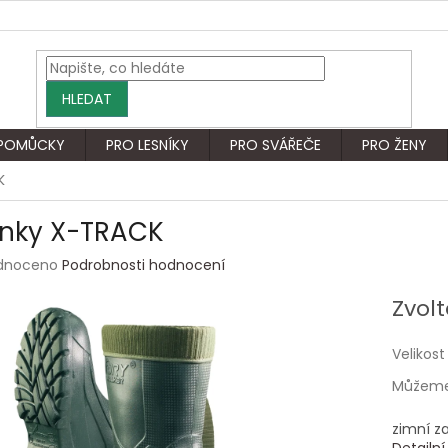
HLEDAT
 POMŮCKY
PRO LESNÍKY
PRO SVÁŘEČE
PRO ŽENY
K
ínky X-TRACK
rné
dnoceno
Podrobnosti hodnocení
ení
tu
Zvolt
Velikost
Můžeme 
ek.
zimní z