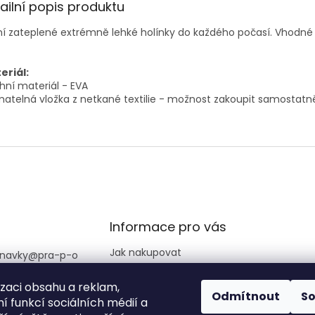
ailní popis produktu
í zateplené extrémně lehké holínky do každého počasí. Vhodné
eriál:
hní materiál - EVA
matelná vložka z netkané textilie - možnost zakoupit samostatn
Informace pro vás
Jak nakupovat
navky
@
pra-p-o
Obchodní podmínky
izaci obsahu a reklam,
Podmínky ochrany
725 890 513
Odmítnout
S
osobních údajů
í funkcí sociálních médií a
amace +420 777