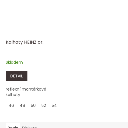
Kalhoty HEINZ or.
Skladem
DETAIL
reflexní montérkové
kalhoty
46
48
50
52
54
56
58
60
62
64
Popis
Diskuze