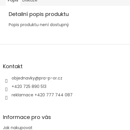
Detailní popis produktu
Popis produktu není dostupný
Z
á
p
a
Kontakt
t
í
objednavky
@
pra-p-or.cz
+420 725 890 513
reklamace +420 777 744 087
Informace pro vás
Jak nakupovat