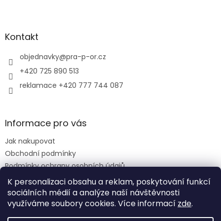
Z
á
p
a
Kontakt
t
í
objednavky
@
pra-p-or.cz
+420 725 890 513
reklamace +420 777 744 087
Informace pro vás
Jak nakupovat
Obchodní podmínky
Podmínky ochrany osobních údajů
Reklamační řád
K personalizaci obsahu a reklam, poskytování funkcí
sociálních médií a analýze naší návštěvnosti
využíváme soubory cookies. Více informací
zde
.