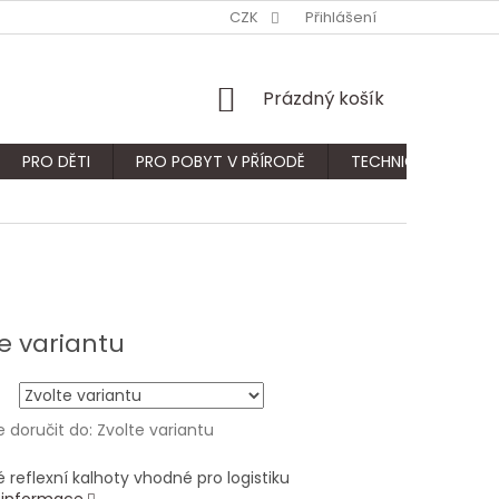
CZK
Přihlášení
NÁKUPNÍ
Prázdný košík
KOŠÍK
PRO DĚTI
PRO POBYT V PŘÍRODĚ
TECHNICKÝ SORTIM
e variantu
doručit do:
Zvolte variantu
 reflexní kalhoty vhodné pro logistiku