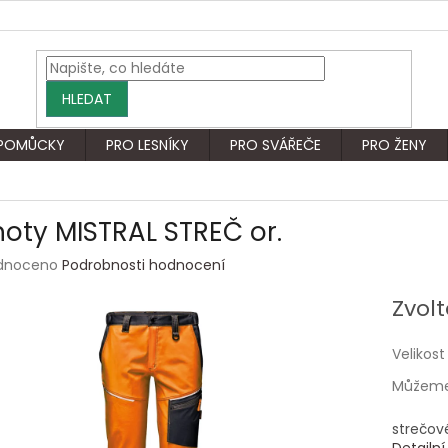
HLEDAT
 POMŮCKY
PRO LESNÍKY
PRO SVÁŘEČE
PRO ŽENY
hoty MISTRAL STREČ or.
rné
dnoceno
Podrobnosti hodnocení
ení
tu
Zvolt
Velikost
Můžeme 
ek.
strečové