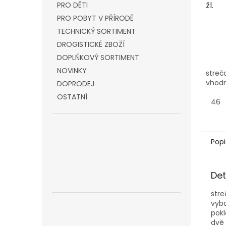
žl.
PRO DĚTI
PRO POBYT V PŘÍRODĚ
TECHNICKÝ SORTIMENT
DROGISTICKÉ ZBOŽÍ
DOPLŇKOVÝ SORTIMENT
NOVINKY
streč
vhodn
DOPRODEJ
OSTATNÍ
46
Popi
Det
stre
vyba
pokl
dvě 