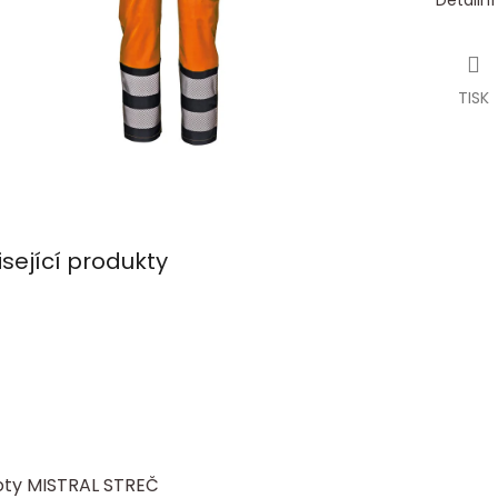
Detailn
TISK
isející produkty
oty MISTRAL STREČ