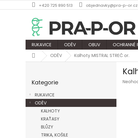
Přejít
+420 725 890 513
objednavky@pra-p-or.cz
na
obsah
RUKAVICE
ODĚV
OBUV
OCHRANNÉ
Domů
ODĚV
Kalhoty MISTRAL STREČ or.
P
Kal
o
Přeskočit
s
Průmě
Kategorie
Neoho
kategorie
t
hodnoc
r
produk
RUKAVICE
a
je
ODĚV
n
0,0
z
KALHOTY
n
5
í
KRAŤASY
hvězdič
p
BLŮZY
a
TRIKA, KOŠILE