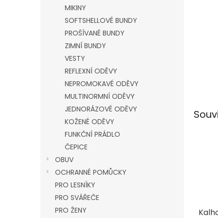
n
MIKINY
e
SOFTSHELLOVÉ BUNDY
l
PROŠÍVANÉ BUNDY
ZIMNÍ BUNDY
VESTY
REFLEXNÍ ODĚVY
NEPROMOKAVÉ ODĚVY
MULTINORMNÍ ODĚVY
JEDNORÁZOVÉ ODĚVY
Souv
KOŽENÉ ODĚVY
FUNKČNÍ PRÁDLO
ČEPICE
OBUV
OCHRANNÉ POMŮCKY
PRO LESNÍKY
PRO SVÁŘEČE
PRO ŽENY
Kalh