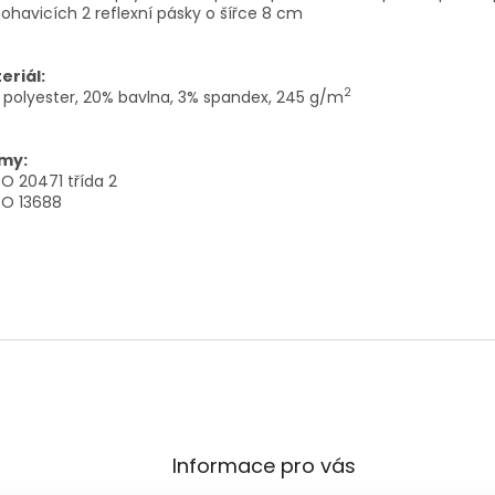
ohavicích 2 reflexní pásky o šířce 8 cm
eriál:
2
polyester, 20% bavlna, 3% spandex, 245 g/m
my:
SO 20471 třída 2
SO 13688
Informace pro vás