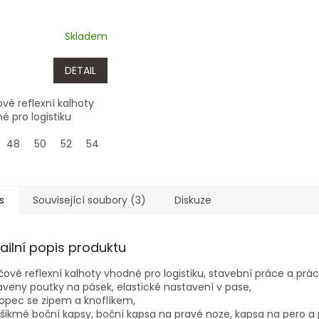
Skladem
DETAIL
ové reflexní kalhoty
é pro logistiku
48
50
52
54
56
58
60
62
s
Související soubory (3)
Diskuze
ailní popis produktu
čové reflexní kalhoty vhodné pro logistiku, stavební práce a práci
veny poutky na pásek, elastické nastavení v pase,
opec se zipem a knoflíkem,
šikmé boční kapsy, boční kapsa na pravé noze, kapsa na pero a 