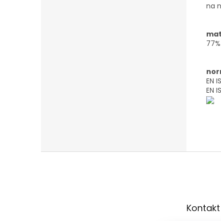
na n
mat
77% 
nor
EN I
EN I
Z
á
p
a
t
Kontakt
í