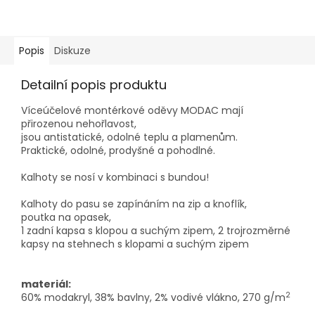
Popis
Diskuze
Detailní popis produktu
Víceúčelové montérkové oděvy MODAC mají
přirozenou nehořlavost,
jsou antistatické, odolné teplu a plamenům.
Praktické, odolné, prodyšné a pohodlné.
Kalhoty se nosí v kombinaci s bundou!
Kalhoty do pasu se zapínáním na zip a knoflík,
poutka na opasek,
1 zadní kapsa s klopou a suchým zipem, 2 trojrozměrné
kapsy na stehnech s klopami a suchým zipem
materiál:
2
60% modakryl, 38% bavlny, 2% vodivé vlákno, 270 g/m