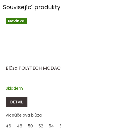
Související produkty
Novinka
Blůza POLYTECH MODAC
Skladem
DETAIL
víceúčelová blůza
46
48
50
52
54
56
58
60
62