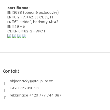
certifikace:
EN 13688 (obecné požadavky)
EN 11612 - A1+A2, B1, C1, E3, F1
EN 11611 -třída 1, hodnoty A1+A2
EN 1149 - 5
CEI EN 61482-2 - APC 1
Z
á
p
a
Kontakt
t
í
objednavky
@
pra-p-or.cz
+420 725 890 513
reklamace +420 777 744 087