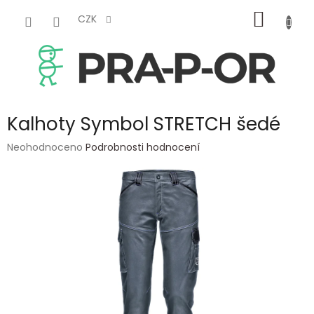
Přejít
NÁKUP
na
CZK
obsah
KOŠÍK
Kalhoty Symbol STRETCH šedé
Průměrné
Neohodnoceno
Podrobnosti hodnocení
hodnocení
produktu
je
0,0
z
5
hvězdiček.