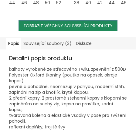
44
46
48
50
52
54
38
56
40
58
42
60
44
62
46
4
ZOBRAZIT VŠECHNY SOUVISEJÍCÍ PRODUKTY
Popis
Související soubory (3)
Diskuze
Detailní popis produktu
kalhoty vyrobené ze střečového Twilu
, zpevnění z 500D
Polyester Oxford tkaniny (poutka na opasek, okraje
kapes),
pevné a pohodlné, neomezují v pohybu, moderní střih,
zapínání na zip a knoflík, kryté klopou,
2 přední kapsy, 2 prostorné stehenní kapsy s klopami se
zapínáním na suchý zip, kapsa na pravítko, zadní
kapsa,
tvarovaná kolena a elastické vsadky v pase pro zvýšení
pohodlí,
reflexní doplňky, trojité švy