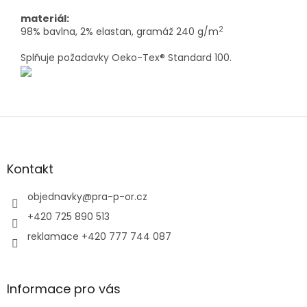
materiál:
2
98% bavlna, 2% elastan, gramáž 24
0 g/m
Splňuje požadavky Oeko-Tex® Standard 100.
Z
á
p
a
Kontakt
t
í
objednavky
@
pra-p-or.cz
+420 725 890 513
reklamace +420 777 744 087
Informace pro vás