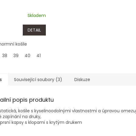
Skladem
DETAIL
normní košile
38
39
40
41
42
43
44
45
46
47
48
49
s
Související soubory (3)
Diskuze
ailní popis produktu
statická, košile s kyselinoodolnými vlastnostmi a úpravou omezuj
é zapínání na druky,
prsní kapsy s klopami s krytým drukem