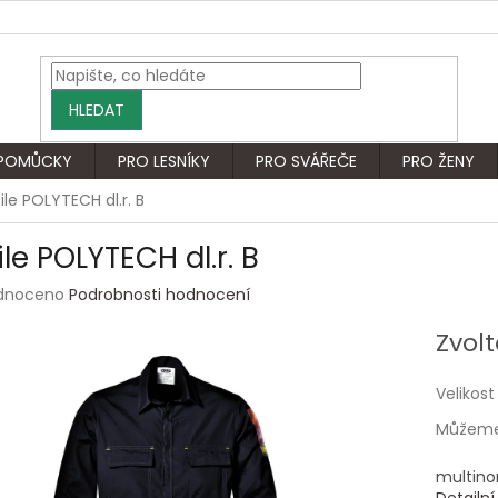
HLEDAT
 POMŮCKY
PRO LESNÍKY
PRO SVÁŘEČE
PRO ŽENY
ile POLYTECH dl.r. B
le POLYTECH dl.r. B
rné
dnoceno
Podrobnosti hodnocení
ení
tu
Zvolt
Velikost
Můžeme 
ek.
multino