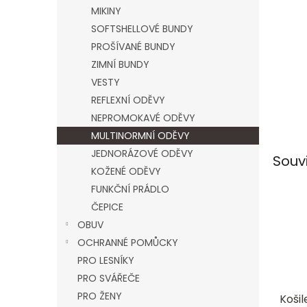
n
MIKINY
e
SOFTSHELLOVÉ BUNDY
l
PROŠÍVANÉ BUNDY
ZIMNÍ BUNDY
VESTY
REFLEXNÍ ODĚVY
NEPROMOKAVÉ ODĚVY
MULTINORMNÍ ODĚVY
JEDNORÁZOVÉ ODĚVY
Souv
KOŽENÉ ODĚVY
FUNKČNÍ PRÁDLO
ČEPICE
OBUV
OCHRANNÉ POMŮCKY
PRO LESNÍKY
PRO SVÁŘEČE
PRO ŽENY
Koši