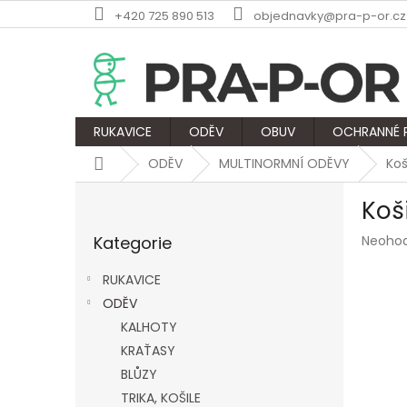
Přejít
+420 725 890 513
objednavky@pra-p-or.cz
na
obsah
RUKAVICE
ODĚV
OBUV
OCHRANNÉ
Domů
ODĚV
MULTINORMNÍ ODĚVY
Koš
P
Koši
o
Přeskočit
s
Průmě
Kategorie
Neoho
kategorie
t
hodnoc
r
produk
RUKAVICE
a
je
ODĚV
n
0,0
z
KALHOTY
n
5
í
KRAŤASY
hvězdič
p
BLŮZY
a
TRIKA, KOŠILE