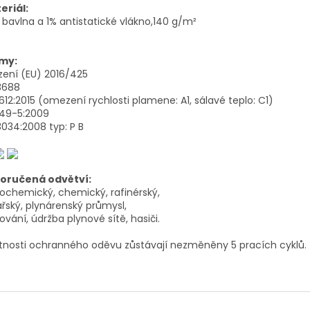
eriál:
bavlna a 1% antistatické vlákno,140 g/m²
my:
zení (EU) 2016/425
3688
1612:2015 (omezení rychlosti plamene: A1, sálavé teplo: C1)
1149-5:2009
3034:2008 typ: P B
oručená odvětví:
ochemický, chemický, rafinérský,
ářský, plynárenský průmysl,
ování, údržba plynové sítě, hasiči.
tnosti ochranného oděvu zůstávají nezměněny 5 pracích cyklů.