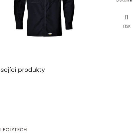
Detailn
TISK
isející produkty
le POLYTECH