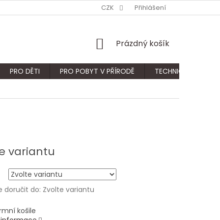
CZK
Přihlášení
NÁKUPNÍ
Prázdný košík
KOŠÍK
PRO DĚTI
PRO POBYT V PŘÍRODĚ
TECHNICKÝ SORTIM
e variantu
doručit do:
Zvolte variantu
rmní košile