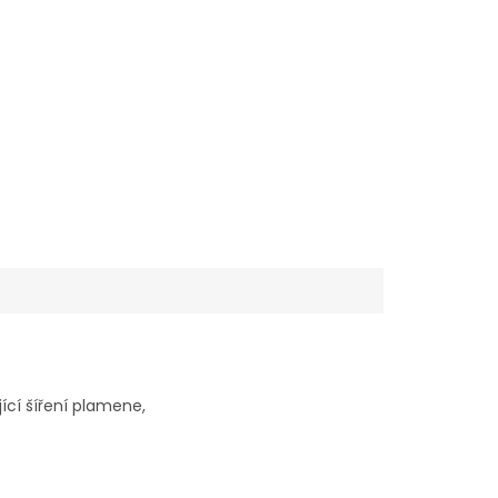
50
ící šíření plamene,