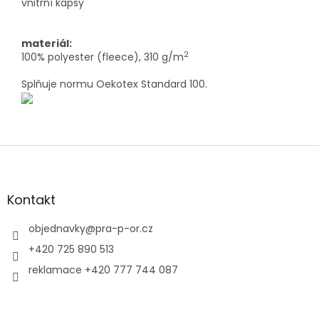
vnitřní kapsy
materiál:
2
100% polyester (fleece), 310 g/m
Splňuje normu Oekotex Standard 100.
Z
á
p
a
Kontakt
t
í
objednavky
@
pra-p-or.cz
+420 725 890 513
reklamace +420 777 744 087