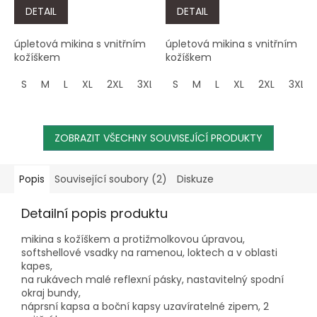
DETAIL
DETAIL
úpletová mikina s vnitřním
úpletová mikina s vnitřním
kožíškem
kožíškem
S
M
L
XL
2XL
3XL
S
M
L
XL
2XL
3XL
ZOBRAZIT VŠECHNY SOUVISEJÍCÍ PRODUKTY
Popis
Související soubory (2)
Diskuze
Detailní popis produktu
mikina s kožíškem a protižmolkovou úpravou,
softshellové vsadky na ramenou, loktech a v oblasti
kapes,
na rukávech malé reflexní pásky, nastavitelný spodní
okraj bundy,
náprsní kapsa a boční kapsy uzavíratelné zipem, 2