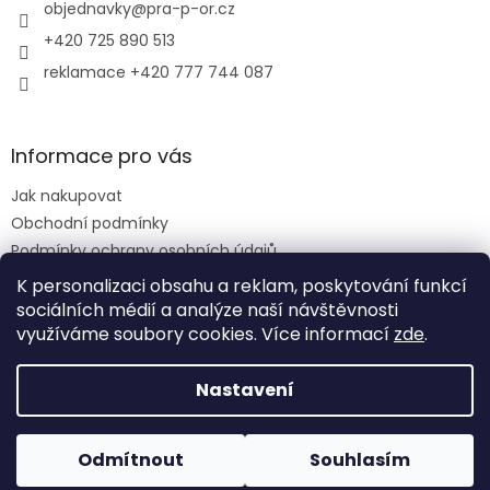
í
objednavky
@
pra-p-or.cz
+420 725 890 513
reklamace +420 777 744 087
Informace pro vás
Jak nakupovat
Obchodní podmínky
Podmínky ochrany osobních údajů
Reklamační řád
K personalizaci obsahu a reklam, poskytování funkcí
sociálních médií a analýze naší návštěvnosti
využíváme soubory cookies. Více informací
zde
.
Vytvořil Shoptet
Nastavení
Copyright 2026
PRA-P-OR eshop
. Všechna práva
Odmítnout
Souhlasím
vyhrazena.
Upravit nastavení cookies