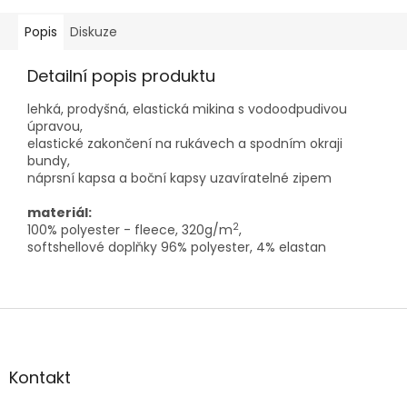
Popis
Diskuze
Detailní popis produktu
lehká, prodyšná, elastická mikina s vodoodpudivou
úpravou,
elastické zakončení na rukávech a spodním okraji
bundy,
náprsní kapsa a boční kapsy uzavíratelné zipem
materiál:
2
100% polyester - fleece, 320g/m
,
softshellové doplňky 96% polyester, 4% elastan
Z
á
p
a
Kontakt
t