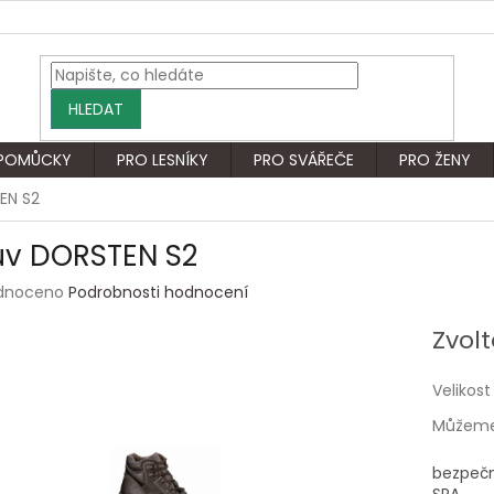
HLEDAT
 POMŮCKY
PRO LESNÍKY
PRO SVÁŘEČE
PRO ŽENY
EN S2
v DORSTEN S2
rné
dnoceno
Podrobnosti hodnocení
ení
tu
Zvolt
Velikost
Můžeme 
ek.
bezpečn