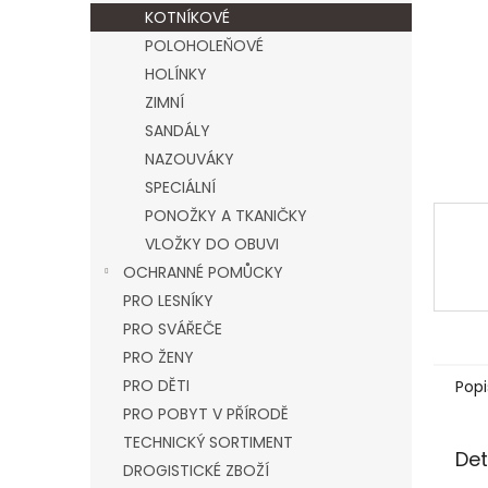
n
KOTNÍKOVÉ
e
POLOHOLEŇOVÉ
l
HOLÍNKY
ZIMNÍ
SANDÁLY
NAZOUVÁKY
SPECIÁLNÍ
PONOŽKY A TKANIČKY
VLOŽKY DO OBUVI
OCHRANNÉ POMŮCKY
PRO LESNÍKY
PRO SVÁŘEČE
PRO ŽENY
PRO DĚTI
Popi
PRO POBYT V PŘÍRODĚ
TECHNICKÝ SORTIMENT
Det
DROGISTICKÉ ZBOŽÍ