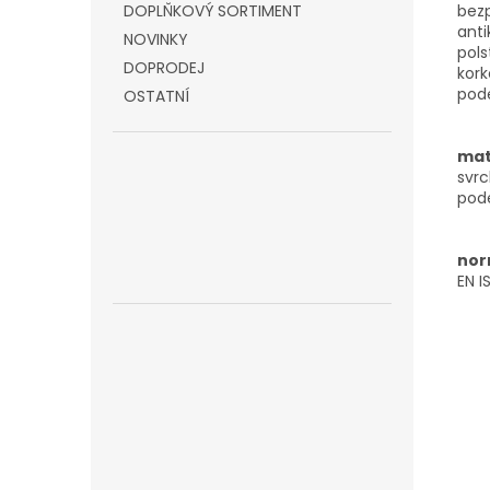
bezp
DOPLŇKOVÝ SORTIMENT
anti
NOVINKY
pols
DOPRODEJ
kork
pode
OSTATNÍ
mat
svrc
pode
nor
EN 