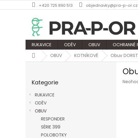
Přejít
+420 725 890 513
objednavky@pra-p-or.cz
na
obsah
RUKAVICE
ODĚV
OBUV
OCHRANNÉ
Domů
OBUV
KOTNÍKOVÉ
Obuv DORST
P
Obu
o
Přeskočit
s
Průmě
Kategorie
Neoho
kategorie
t
hodnoc
r
produk
RUKAVICE
a
je
ODĚV
n
0,0
z
OBUV
n
5
í
RESPONDER
hvězdič
p
SÉRIE 399
a
POLOBOTKY