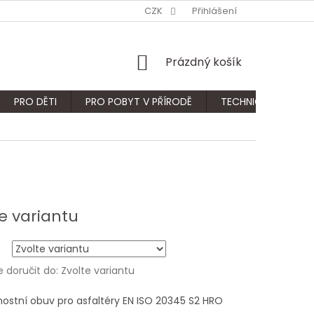
CZK
Přihlášení
NÁKUPNÍ
Prázdný košík
KOŠÍK
PRO DĚTI
PRO POBYT V PŘÍRODĚ
TECHNICKÝ SORTIM
e variantu
doručit do:
Zvolte variantu
ostní obuv pro asfaltéry EN ISO 20345 S2 HRO