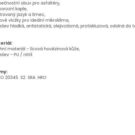
ečnostní obuv pro asfaltéry,
korozní kaple,
trovaný jazyk a límec,
ové vložky pro ideální mikroklima,
šev hladká, antistatická, olejivzdorná, protiskluzová, odolná do 
eriál:
hní materiál - lícová hovězinová kůže,
šev - PU / nitril
my:
ISO 20345 S2 SRA HRO