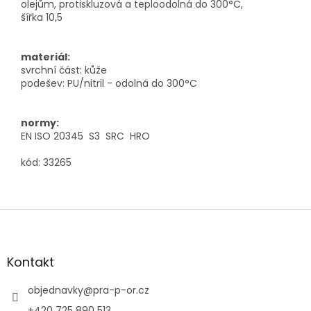
olejům, protiskluzová a teploodolná do 300°C,
šířka 10,5
materiál:
svrchní část: kůže
podešev: PU/nitril - odolná do 300°C
normy:
EN ISO 20345 S3 SRC HRO
kód: 33265
Z
á
p
a
Kontakt
t
í
objednavky
@
pra-p-or.cz
+420 725 890 513