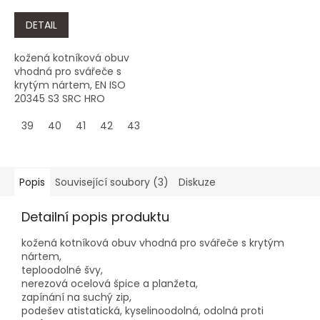
DETAIL
kožená kotníková obuv
vhodná pro svářeče s
krytým nártem, EN ISO
20345 S3 SRC HRO
39
40
41
42
43
44
45
46
47
48
Popis
Související soubory (3)
Diskuze
Detailní popis produktu
kožená kotníková obuv vhodná pro svářeče s krytým
nártem,
teploodolné švy,
nerezová ocelová špice a planžeta,
zapínání na suchý zip,
podešev atistatická, kyselinoodolná, odolná proti