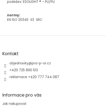
podešev: ESOLIGHT ® - PU/PU
normy:
EN ISO 20345 S3 SRC
Z
á
p
a
Kontakt
t
í
objednavky
@
pra-p-or.cz
+420 725 890 513
reklamace +420 777 744 087
Informace pro vás
Jak nakupovat