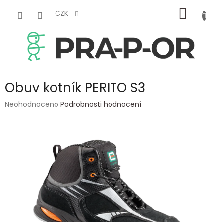
Přejít
NÁKUP
na
CZK
obsah
KOŠÍK
Obuv kotník PERITO S3
Průměrné
Neohodnoceno
Podrobnosti hodnocení
hodnocení
produktu
je
0,0
z
5
hvězdiček.