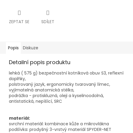
ZEPTAT SE
SDÍLET
Popis
Diskuze
Detailní popis produktu
lehká ( 575 g) bezpečnostní kotníková obuv S3, reflexní
doplňky,
polstrovaný jazyk, ergonomicky tvarovaný límec,
vyjímatelná anatomická stélka,
podrážka - protiskluzná, oleji a kyselinoodolná,
antistatická, nepíšící, SRC
materiál:
svrchní materiál: kombinace kůže a mikrovlákna
podšívka: prodyšný 3-vrstvý materiál SPYDER-NET