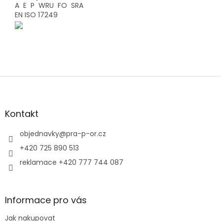
A E P WRU FO SRA
EN ISO 17249
Z
á
p
a
Kontakt
t
í
objednavky
@
pra-p-or.cz
+420 725 890 513
reklamace +420 777 744 087
Informace pro vás
Jak nakupovat