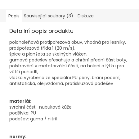
Popis
Související soubory (3)
Diskuze
Detailní popis produktu
poloholeňová protipořezová obuv, vhodná pro lesníky,
protipořezová třída 1 (20 m/s),
špice a planžeta ze skelných vláken,
gumová podešev přesahuje a chrání přední část boty,
polstrování v metatarzální části, na holeni a lýtku pro
větší pohodlí,
vložka vyrobena ze speciální PU pěny, brání pocení,
antistatická, olejivzdorná, protiskluzová podešev
materiál:
svrchní část: nubuková kůže
podšívka: PU
podešev: guma / nitril
normy: