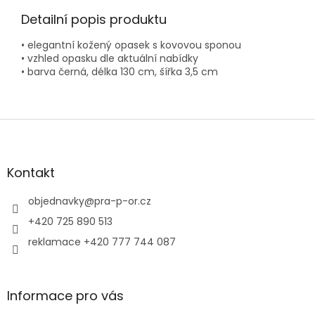
Detailní popis produktu
• elegantní kožený opasek s kovovou sponou
• vzhled opasku dle aktuální nabídky
• barva černá, délka 130 cm, šířka 3,5 cm
Z
á
p
a
Kontakt
t
í
objednavky
@
pra-p-or.cz
+420 725 890 513
reklamace +420 777 744 087
Informace pro vás