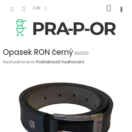
Přejít
NÁKUP
na
CZK
obsah
KOŠÍK
Opasek RON černý
900010
Průměrné
Neohodnoceno
Podrobnosti hodnocení
hodnocení
produktu
je
0,0
z
5
hvězdiček.