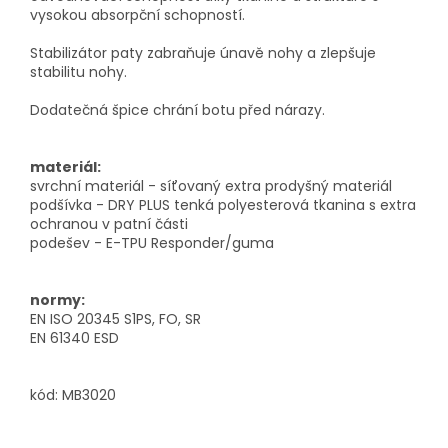
vysokou absorpční schopností.
Stabilizátor paty zabraňuje únavě nohy a zlepšuje
stabilitu nohy.
Dodatečná špice chrání botu před nárazy.
materiál:
svrchní materiál - síťovaný extra prodyšný materiál
podšívka - DRY PLUS tenká polyesterová tkanina s extra
ochranou v patní části
podešev - E-TPU Responder/guma
normy:
EN ISO 20345 S1PS, FO, SR
EN 61340 ESD
kód: MB3020