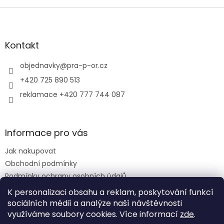
Z
á
p
a
Kontakt
t
í
objednavky
@
pra-p-or.cz
+420 725 890 513
reklamace +420 777 744 087
Informace pro vás
Jak nakupovat
Obchodní podmínky
Podmínky ochrany osobních údajů
Reklamační řád
K personalizaci obsahu a reklam, poskytování funkcí
sociálních médií a analýze naší návštěvnosti
využíváme soubory cookies. Více informací
zde
.