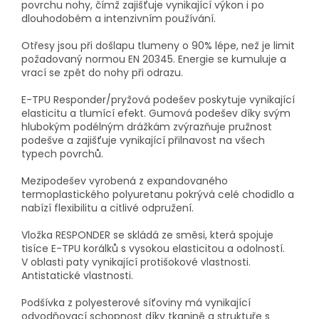
povrchu nohy, čímž zajišťuje vynikající výkon i po
dlouhodobém a intenzivním používání.
Otřesy jsou při došlapu tlumeny o 90% lépe, než je limit
požadovaný normou EN 20345. Energie se kumuluje a
vrací se zpět do nohy při odrazu.
E-TPU Responder/pryžová podešev poskytuje vynikající
elasticitu a tlumící efekt. Gumová podešev díky svým
hlubokým podélným drážkám zvýrazňuje pružnost
podešve a zajišťuje vynikající přilnavost na všech
typech povrchů.
Mezipodešev vyrobená z expandovaného
termoplastického polyuretanu pokrývá celé chodidlo a
nabízí flexibilitu a citlivé odpružení.
Vložka RESPONDER se skládá ze směsi, která spojuje
tisíce E-TPU korálků s vysokou elasticitou a odolností.
V oblasti paty vynikající protišokové vlastnosti.
Antistatické vlastnosti.
Podšívka z polyesterové síťoviny má vynikající
odvodňovací schopnost díky tkanině a struktuře s