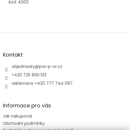
kód: 4003
Z
á
p
a
Kontakt
t
í
objednavky
@
pra-p-or.cz
+420 725 890 513
reklamace +420 777 744 087
Informace pro vás
Jak nakupovat
Obchodní podmínky