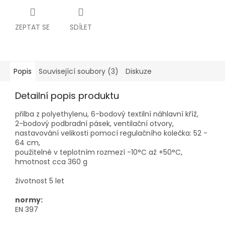
ZEPTAT SE
SDÍLET
Popis
Související soubory (3)
Diskuze
Detailní popis produktu
přilba z polyethylenu, 6-bodový textilní náhlavní kříž,
2-bodový podbradní pásek, ventilační otvory,
nastavování velikosti pomocí regulačního kolečka: 52 -
64 cm,
použitelné v teplotním rozmezí -10°C až +50°C,
hmotnost cca 360 g
životnost 5 let
normy:
EN 397