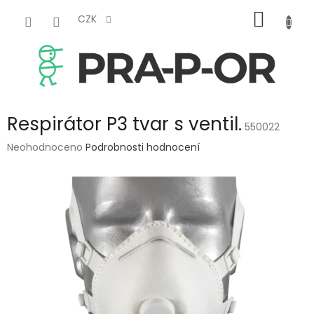
Přejít
NÁKUP
na
CZK
obsah
KOŠÍK
Respirátor P3 tvar s ventil.
550022
Průměrné
Neohodnoceno
Podrobnosti hodnocení
hodnocení
produktu
je
0,0
z
5
hvězdiček.