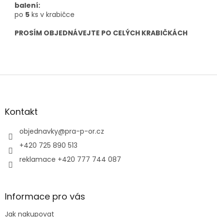
balení:
po
5
ks v krabičce
PROSÍM OBJEDNÁVEJTE PO CELÝCH KRABIČKÁCH
Z
á
p
a
Kontakt
t
í
objednavky
@
pra-p-or.cz
+420 725 890 513
reklamace +420 777 744 087
Informace pro vás
Jak nakupovat