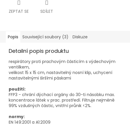
ZEPTAT SE
SDÍLET
Popis
Související soubory (3)
Diskuze
Detailní popis produktu
respirátory proti prachovým částicím s výdechovým
ventilkem,
velikost 15 x 15 cm, nastavitelný nosní klip, uchycení
nastavitelnými širšími páskami
použití:
FFP3 - chrání dýchací orgány do 30-ti násobku max.
koncentrace látek v prac. prostředí.
Filtruje nejméně
99% vzdušných částic, vnitřní průnik <2%.
normy:
EN 149:2001 a A1:2009