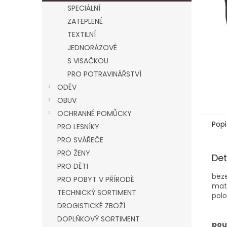
n
SPECIÁLNÍ
e
ZATEPLENÉ
l
TEXTILNÍ
JEDNORÁZOVÉ
S VISAČKOU
PRO POTRAVINÁŘSTVÍ
ODĚV
OBUV
OCHRANNÉ POMŮCKY
Popi
PRO LESNÍKY
PRO SVÁŘEČE
PRO ŽENY
Det
PRO DĚTI
beze
PRO POBYT V PŘÍRODĚ
mate
TECHNICKÝ SORTIMENT
pol
DROGISTICKÉ ZBOŽÍ
DOPLŇKOVÝ SORTIMENT
použ