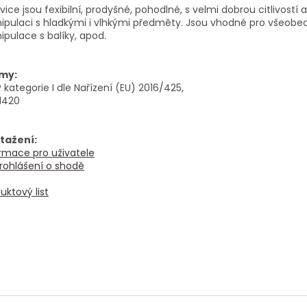
vice jsou fexibilní, prodyšné, pohodlné, s velmi dobrou citlivos
pulaci s hladkými i vlhkými předměty. Jsou vhodné pro všeobecn
pulace s balíky, apod.
my:
kategorie I dle Nařízení (EU) 2016/425,
1420
stažení:
rmace pro uživatele
rohlášení o shodě
uktový list