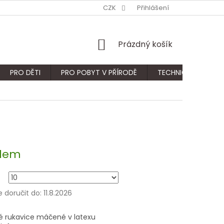
CZK
Přihlášení
NÁKUPNÍ
Prázdný košík
KOŠÍK
PRO DĚTI
PRO POBYT V PŘÍRODĚ
TECHNICKÝ SORTIM
dem
doručit do:
11.8.2026
é rukavice máčené v latexu