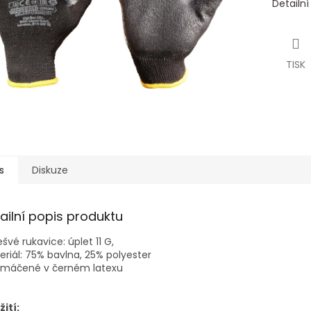
Detailn
TISK
s
Diskuze
ailní popis produktu
švé rukavice: úplet 11 G,
riál: 75% bavlna, 25% polyester
omáčené v černém latexu
ití: