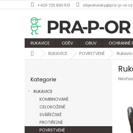
Přejít
+420 725 890 513
objednavky@pra-p-or.cz
na
obsah
RUKAVICE
ODĚV
OBUV
OCHRANNÉ
Domů
RUKAVICE
POVRSTVENÉ
Rukavic
P
Ruk
o
Přeskočit
s
Průmě
Kategorie
Neoho
kategorie
t
hodnoc
r
produk
RUKAVICE
a
je
KOMBINOVANÉ
n
0,0
z
CELOKOŽENÉ
n
5
í
SVÁŘEČSKÉ
hvězdič
p
PROTIŘEZNÉ
a
POVRSTVENÉ