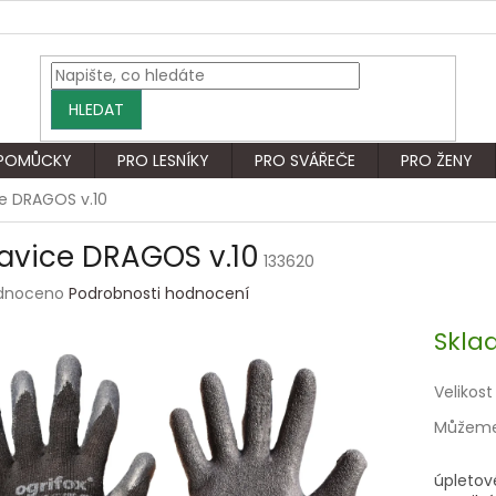
HLEDAT
 POMŮCKY
PRO LESNÍKY
PRO SVÁŘEČE
PRO ŽENY
e DRAGOS v.10
avice DRAGOS v.10
133620
rné
dnoceno
Podrobnosti hodnocení
ení
tu
Skla
Velikost
Můžeme 
ek.
úpletov