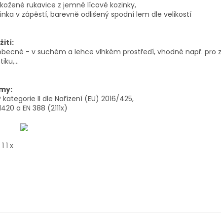
kožené rukavice z jemné lícové kozinky,
inka v zápěstí, barevně odlišený spodní lem dle velikostí
ití:
becné - v suchém a lehce vlhkém prostředí, vhodné např. pro ze
tiku,...
my:
kategorie II dle Nařízení (EU) 2016/425,
1420 a EN 388 (2111x)
 1 1 x