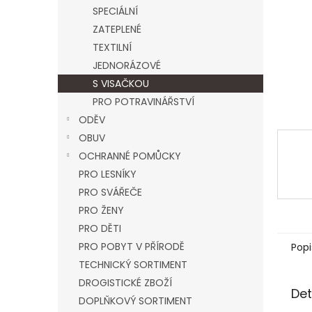
n
SPECIÁLNÍ
e
ZATEPLENÉ
l
TEXTILNÍ
JEDNORÁZOVÉ
S VISAČKOU
PRO POTRAVINÁŘSTVÍ
ODĚV
OBUV
OCHRANNÉ POMŮCKY
PRO LESNÍKY
PRO SVÁŘEČE
PRO ŽENY
PRO DĚTI
PRO POBYT V PŘÍRODĚ
Popi
TECHNICKÝ SORTIMENT
DROGISTICKÉ ZBOŽÍ
Det
DOPLŇKOVÝ SORTIMENT