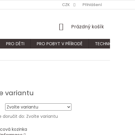
CZK
Přihlášení
NÁKUPNÍ
Prázdný košík
KOŠÍK
PRO DĚTI
PRO POBYT V PŘÍRODĚ
TECHNICKÝ SORTIM
e variantu
doručit do:
Zvolte variantu
ícová kozinka