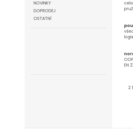
celo
NOVINKY
pruž
DOPRODEJ
OSTATNÍ
použ
všeo
logis
nor
OOP 
EN 2
2 1
Z