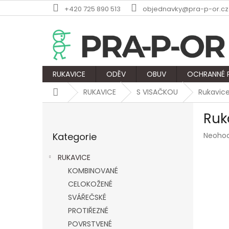
Přejít
+420 725 890 513
objednavky@pra-p-or.cz
na
obsah
RUKAVICE
ODĚV
OBUV
OCHRANNÉ
Domů
RUKAVICE
S VISAČKOU
Rukavice
P
Ruk
o
Přeskočit
s
Průmě
Kategorie
Neoho
kategorie
t
hodnoc
r
produk
RUKAVICE
a
je
KOMBINOVANÉ
n
0,0
z
CELOKOŽENÉ
n
5
í
SVÁŘEČSKÉ
hvězdič
p
PROTIŘEZNÉ
a
POVRSTVENÉ