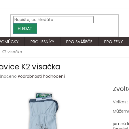
HLEDAT
 POMŮCKY
PRO LESNÍKY
PRO SVÁŘEČE
PRO ŽENY
 K2 visačka
avice K2 visačka
rné
dnoceno
Podrobnosti hodnocení
ení
tu
Zvolt
Velikost
Můžeme 
ek.
jemná l