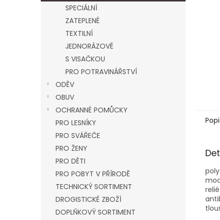
n
SPECIÁLNÍ
e
ZATEPLENÉ
l
TEXTILNÍ
JEDNORÁZOVÉ
S VISAČKOU
PRO POTRAVINÁŘSTVÍ
ODĚV
OBUV
OCHRANNÉ POMŮCKY
Popi
PRO LESNÍKY
PRO SVÁŘEČE
PRO ŽENY
Det
PRO DĚTI
pol
PRO POBYT V PŘÍRODĚ
mod
TECHNICKÝ SORTIMENT
reli
anti
DROGISTICKÉ ZBOŽÍ
tlou
DOPLŇKOVÝ SORTIMENT