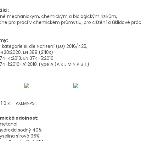
ití:
lné mechanickým, chemickým a biologickým rizikům,
né pro práci v chemickém průmyslu, pro čištění a úklidové prác
my:
kategorie III. dle Nařízení (EU) 2016/425,
1420:2020,
EN 388
(2110x)
74-4:2013, EN 374-5:2016
74-1:2016+A1:2018 Type A (A K L M N P S T)
 1 0 x
AKLMNPST
mická odolnost:
 metanol
hydroxid sodný 40%
kyselina sírová 96%