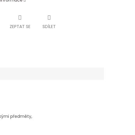
í informace
ZEPTAT SE
SDÍLET
zkými předměty,