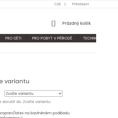
CZK
Přihlášení
NÁKUPNÍ
Prázdný košík
KOŠÍK
PRO DĚTI
PRO POBYT V PŘÍRODĚ
TECHNICKÝ SORTIM
e variantu
doručit do:
Zvolte variantu
oropren/latex na bavlněném podkladu