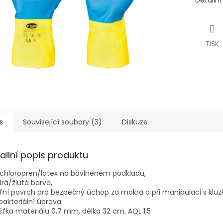
Detailn
TISK
s
Související soubory (3)
Diskuze
ailní popis produktu
ychloropren/latex na bavlněném podkladu,
rá/žlutá barva,
éfní povrch pro bezpečný úchop za mokra a při manipulaci s klu
bakteriální úprava
šťka materiálu 0,7 mm, délka 32 cm, AQL 1,5