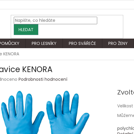
HLEDAT
 POMŮCKY
PRO LESNÍKY
PRO SVÁŘEČE
PRO ŽENY
ce KENORA
avice KENORA
rné
dnoceno
Podrobnosti hodnocení
ení
tu
Zvolt
Velikost
Můžeme 
ek.
polychl