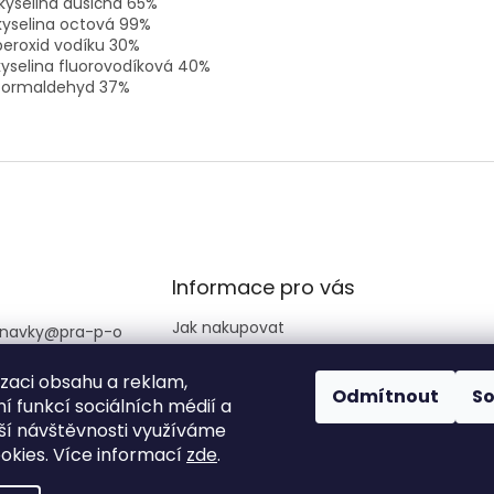
kyselina dusičná 65%
kyselina octová 99%
peroxid vodíku 30%
kyselina fluorovodíková 40%
 formaldehyd 37%
Informace pro vás
Jak nakupovat
navky
@
pra-p-o
Obchodní podmínky
izaci obsahu a reklam,
Podmínky ochrany
725 890 513
Odmítnout
S
osobních údajů
í funkcí sociálních médií a
amace +420 777
ší návštěvnosti využíváme
Reklamační řád
087
okies. Více informací
zde
.