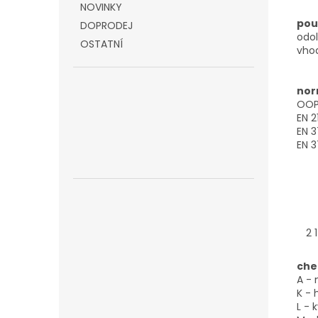
NOVINKY
použ
DOPRODEJ
odo
OSTATNÍ
vhod
nor
OOP 
EN 2
EN 3
EN 3
2 1
che
A -
K - 
L - 