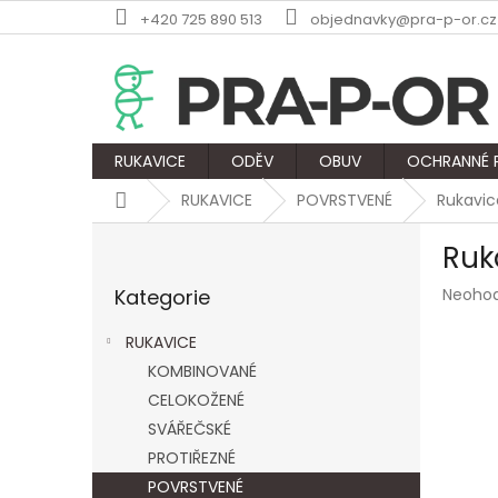
Přejít
+420 725 890 513
objednavky@pra-p-or.cz
na
obsah
RUKAVICE
ODĚV
OBUV
OCHRANNÉ
Domů
RUKAVICE
POVRSTVENÉ
Rukavi
P
Ruk
o
Přeskočit
s
Průmě
Kategorie
Neoho
kategorie
t
hodnoc
r
produk
RUKAVICE
a
je
KOMBINOVANÉ
n
0,0
z
CELOKOŽENÉ
n
5
í
SVÁŘEČSKÉ
hvězdič
p
PROTIŘEZNÉ
a
POVRSTVENÉ