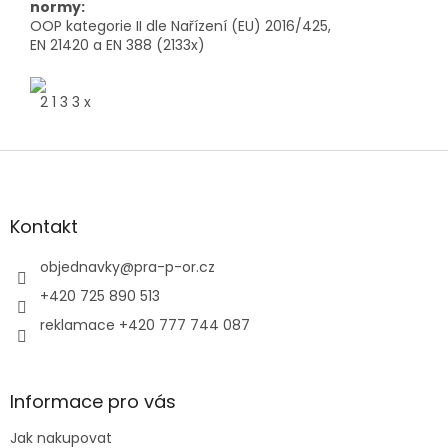
normy:
OOP kategorie II dle Nařízení (EU) 2016/425,
EN 21420 a EN 388 (2133x)
2 1 3 3 x
Z
á
p
a
Kontakt
t
í
objednavky
@
pra-p-or.cz
+420 725 890 513
reklamace +420 777 744 087
Informace pro vás
Jak nakupovat