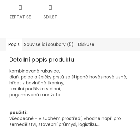
ZEPTAT SE
SDÍLET
Popis
Související soubory (5)
Diskuze
Detailní popis produktu
kombinované rukavice,
dlaň, palec a špičky prstů ze štípené hovězinové usně,
hřbet z bavlněné tkaniny,
textilní podšívka v dlani,
pogumovaná manžeta
použití:
všeobecné - v suchém prostředí, vhodné např. pro
zemědělství, stavební průmysl, logistiku,...