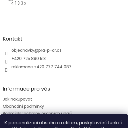
4 1 3 3 x
Z
á
p
a
Kontakt
t
í
objednavky
@
pra-p-or.cz
+420 725 890 513
reklamace +420 777 744 087
Informace pro vás
Jak nakupovat
Obchodní podmínky
Podmínky ochrany osobních údajů
Reklamační řád
K personalizaci obsahu a reklam, poskytování funkcí