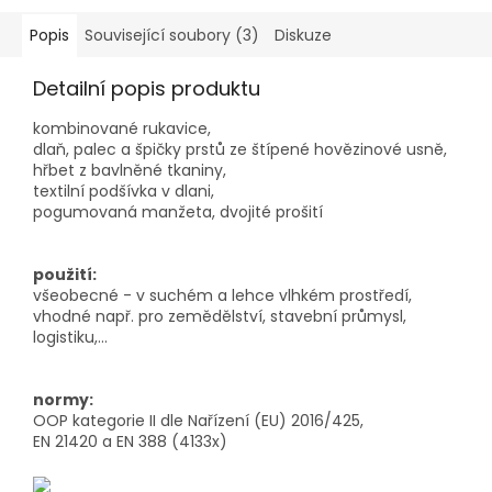
Popis
Související soubory (3)
Diskuze
Detailní popis produktu
kombinované rukavice,
dlaň, palec a špičky prstů ze štípené hovězinové usně,
hřbet z bavlněné tkaniny,
textilní podšívka v dlani,
pogumovaná manžeta, dvojité prošití
použití:
všeobecné - v suchém a lehce vlhkém prostředí,
vhodné např. pro zemědělství, stavební průmysl,
logistiku,...
normy:
OOP kategorie II dle Nařízení (EU) 2016/425,
EN 21420 a EN 388 (4133x)