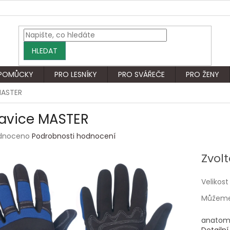
HLEDAT
 POMŮCKY
PRO LESNÍKY
PRO SVÁŘEČE
PRO ŽENY
MASTER
avice MASTER
rné
dnoceno
Podrobnosti hodnocení
ení
tu
Zvolt
Velikost
Můžeme 
ek.
anatomi