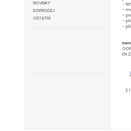
NOVINKY
- l
- ma
DOPRODEJ
- pr
OSTATNÍ
- př
- př
nor
OOP 
EN 2
2 1