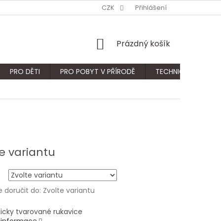
CZK
Přihlášení
NÁKUPNÍ
Prázdný košík
KOŠÍK
PRO DĚTI
PRO POBYT V PŘÍRODĚ
TECHNICKÝ SORTIM
e variantu
doručit do:
Zvolte variantu
cky tvarované rukavice