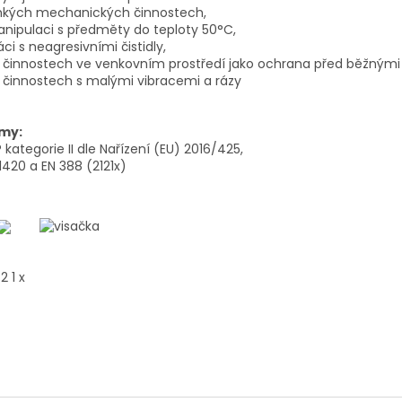
ehkých mechanických činnostech,
nipulaci s předměty do teploty 50°C,
áci s neagresivními čistidly,
i činnostech ve venkovním prostředí jako ochrana před běžnými 
i činnostech s malými vibracemi a rázy
my:
kategorie II dle Nařízení (EU) 2016/425,
1420 a EN 388 (2121x)
 2 1 x