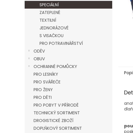
n
SPECIÁLNÍ
e
ZATEPLENÉ
l
TEXTILNÍ
JEDNORÁZOVÉ
S VISAČKOU
PRO POTRAVINÁŘSTVÍ
ODĚV
OBUV
OCHRANNÉ POMŮCKY
Popi
PRO LESNÍKY
PRO SVÁŘEČE
PRO ŽENY
Det
PRO DĚTI
anat
PRO POBYT V PŘÍRODĚ
dla
TECHNICKÝ SORTIMENT
DROGISTICKÉ ZBOŽÍ
použ
DOPLŇKOVÝ SORTIMENT
posk