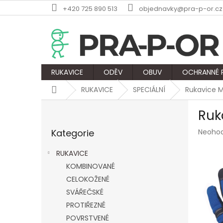
Přejít
+420 725 890 513
objednavky@pra-p-or.cz
na
obsah
RUKAVICE
ODĚV
OBUV
OCHRANNÉ
Domů
RUKAVICE
SPECIÁLNÍ
Rukavice 
P
Ruk
o
Přeskočit
s
Průmě
Kategorie
Neoho
kategorie
t
hodnoc
r
produk
RUKAVICE
a
je
KOMBINOVANÉ
n
0,0
z
CELOKOŽENÉ
n
5
í
SVÁŘEČSKÉ
hvězdič
p
PROTIŘEZNÉ
a
POVRSTVENÉ