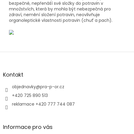
bezpečné, nepřenáší své složky do potravin v
množstvích, která by mohla být nebezpečná pro
zdraví, nemění složení potravin, neovlivňuje
organoleptické vlastnosti potravin (chuť a pach).
Z
á
p
a
Kontakt
t
í
objednavky
@
pra-p-or.cz
+420 725 890 513
reklamace +420 777 744 087
Informace pro vás