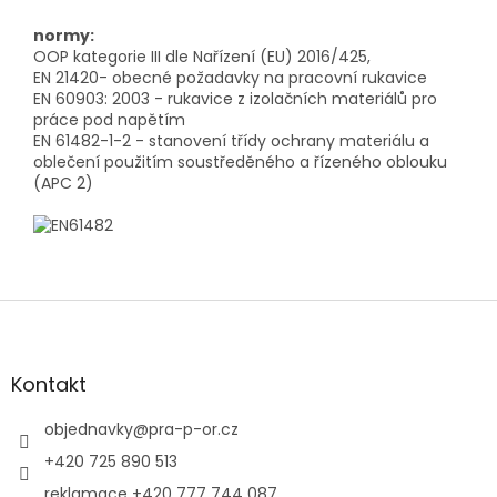
normy:
OOP kategorie III dle Nařízení (EU) 2016/425,
EN 21420- obecné požadavky na pracovní rukavice
EN 60903: 2003 - rukavice z izolačních materiálů pro
práce pod napětím
EN 61482-1-2 - stanovení třídy ochrany materiálu a
oblečení použitím soustředěného a řízeného oblouku
(APC 2)
Z
á
p
a
Kontakt
t
í
objednavky
@
pra-p-or.cz
+420 725 890 513
reklamace +420 777 744 087