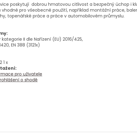
vice poskytují dobrou hmatovou citlivost a bezpečný úchop i 
 vhodné pro všeobecné použití, například montážní práce, balení
chy, topenářské práce a práce v automobilovém průmyslu.
my:
kategorie II dle Nařízení (EU) 2016/425,
1420, EN 388 (3121x)
2 1 x
stažení:
rmace pro uživatele
rohlášení o shodě