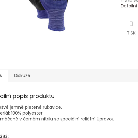
nitrilu 
Detailn
TISK
s
Diskuze
ailní popis produktu
švé jemně pletené rukavice,
riál: 100% polyester
máčené v černém nitrilu se speciální reliéfní úpravou
ití: