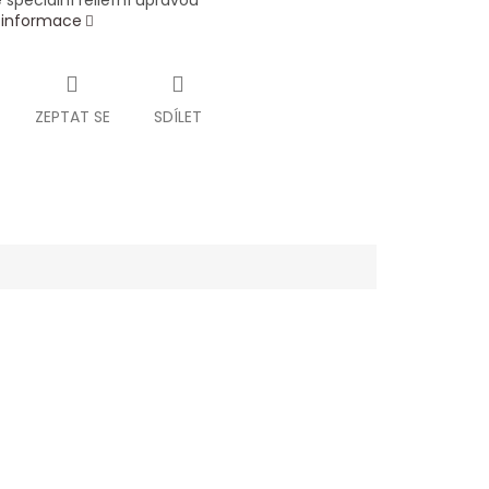
se speciální reliéfní úpravou
í informace
ZEPTAT SE
SDÍLET