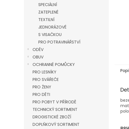
n
SPECIÁLNÍ
e
ZATEPLENÉ
l
TEXTILNÍ
JEDNORÁZOVÉ
S VISAČKOU
PRO POTRAVINÁŘSTVÍ
ODĚV
OBUV
OCHRANNÉ POMŮCKY
Popi
PRO LESNÍKY
PRO SVÁŘEČE
PRO ŽENY
Det
PRO DĚTI
beze
PRO POBYT V PŘÍRODĚ
mate
TECHNICKÝ SORTIMENT
polo
DROGISTICKÉ ZBOŽÍ
DOPLŇKOVÝ SORTIMENT
použ