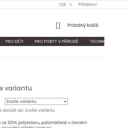
CZK
Přihlášení
NÁKUPNÍ
Prázdný košík
KOŠÍK
PRO DĚTI
PRO POBYT V PŘÍRODĚ
TECHNICKÝ SORTIM
e variantu
doručit do:
Zvolte variantu
e ze 100% polyesteru, polomáčené v černém