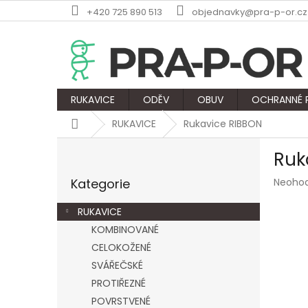
Přejít
+420 725 890 513
objednavky@pra-p-or.cz
na
obsah
RUKAVICE
ODĚV
OBUV
OCHRANNÉ
Domů
RUKAVICE
Rukavice RIBBON
P
Ruk
o
Přeskočit
s
Průmě
Kategorie
Neoho
kategorie
t
hodnoc
r
produk
RUKAVICE
a
je
KOMBINOVANÉ
n
0,0
z
CELOKOŽENÉ
n
5
í
SVÁŘEČSKÉ
hvězdič
p
PROTIŘEZNÉ
a
POVRSTVENÉ