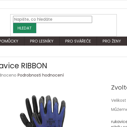
HLEDAT
 POMŮCKY
PRO LESNÍKY
PRO SVÁŘEČE
PRO ŽENY
avice RIBBON
rné
dnoceno
Podrobnosti hodnocení
ení
tu
Zvolt
Velikost
Můžeme 
ek.
rukavic