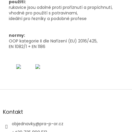
použití:
rukavice jsou odolné proti proříznutí a propíchnutí,
vhodné pro použití s potravinami,
ideální pro řezníky a podobné profese
normy:
OOP kategorie II dle Nařízení (EU) 2016/425,
EN 1082/1 + EN 1186
Z
á
p
a
Kontakt
t
í
objednavky
@
pra-p-or.cz