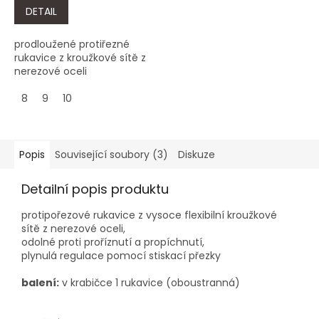
DETAIL
prodloužené protiřezné
rukavice z kroužkové sítě z
nerezové oceli
8
9
10
Popis
Související soubory (3)
Diskuze
Detailní popis produktu
protipořezové rukavice z vysoce flexibilní kroužkové
sítě z nerezové oceli,
odolné proti proříznutí a propíchnutí,
plynulá regulace pomocí stiskací přezky
balení:
v krabičce 1 rukavice (oboustranná)