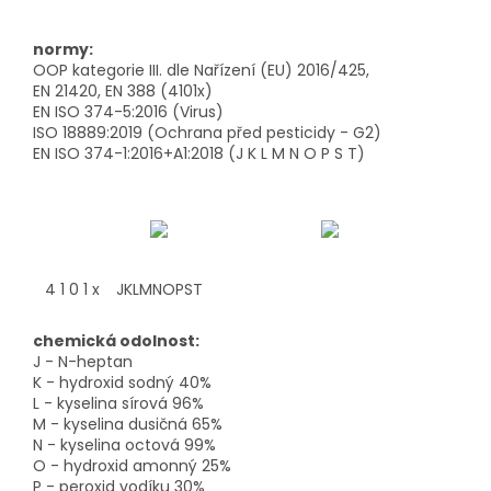
normy:
OOP kategorie III. dle Nařízení (EU) 2016/425,
EN 21420,
EN 388
(4101x)
EN ISO 374-5:2016 (Virus)
ISO 18889:2019 (Ochrana před pesticidy - G2)
EN ISO 374-1:2016+A1:2018 (J K L M N O P S T)
4 1 0 1 x
JKLMNOPST
chemická odolnost:
J - N-heptan
K - hydroxid sodný 40%
L - kyselina sírová 96%
M - kyselina dusičná 65%
N - kyselina octová 99%
O - hydroxid amonný 25%
P - peroxid vodíku 30%