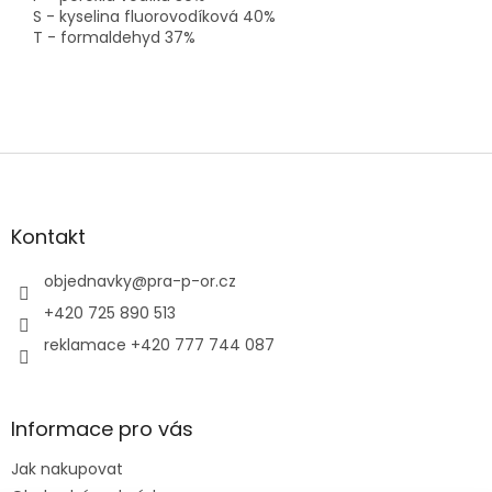
S - kyselina fluorovodíková 40%
T - formaldehyd 37%
Z
á
p
a
Kontakt
t
í
objednavky
@
pra-p-or.cz
+420 725 890 513
reklamace +420 777 744 087
Informace pro vás
Jak nakupovat