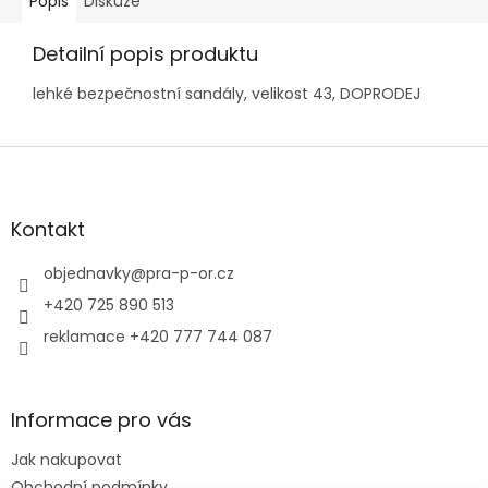
Popis
Diskuze
Detailní popis produktu
lehké bezpečnostní sandály, velikost 43, DOPRODEJ
Z
á
p
a
Kontakt
t
í
objednavky
@
pra-p-or.cz
+420 725 890 513
reklamace +420 777 744 087
Informace pro vás
Jak nakupovat
Obchodní podmínky