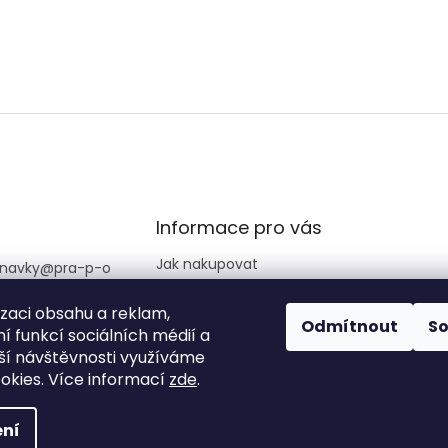
Informace pro vás
Jak nakupovat
navky
@
pra-p-o
Obchodní podmínky
izaci obsahu a reklam,
Podmínky ochrany
725 890 513
Odmítnout
S
osobních údajů
í funkcí sociálních médií a
amace +420 777
ší návštěvnosti využíváme
Reklamační řád
087
okies. Více informací
zde
.
ní
a vyhrazena.
Upravit nastavení cookies