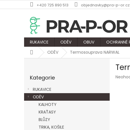
Přejít
+420 725 890 513
objednavky@pra-p-or.cz
na
obsah
RUKAVICE
ODĚV
OBUV
OCHRANNÉ
Domů
ODĚV
Termosouprava NARWAL
P
Ter
o
Přeskočit
s
Průmě
Kategorie
Neoho
kategorie
t
hodnoc
r
produk
RUKAVICE
a
je
ODĚV
n
0,0
z
KALHOTY
n
5
í
KRAŤASY
hvězdič
p
BLŮZY
a
TRIKA, KOŠILE