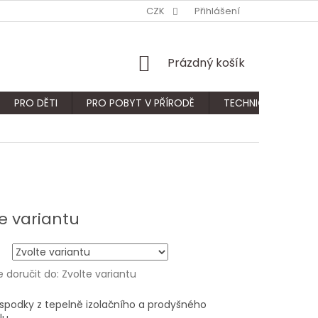
CZK
Přihlášení
NÁKUPNÍ
Prázdný košík
KOŠÍK
PRO DĚTI
PRO POBYT V PŘÍRODĚ
TECHNICKÝ SORTIM
e variantu
doručit do:
Zvolte variantu
a spodky z tepelně izolačního a prodyšného