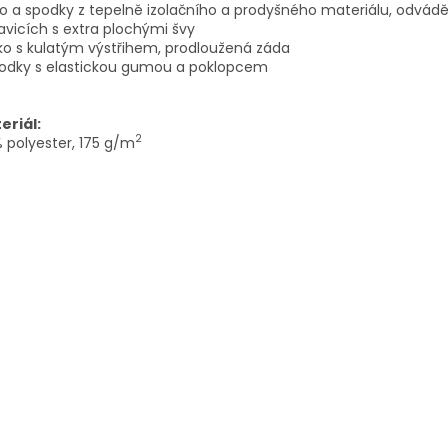
ko a spodky z tepelně izolačního a prodyšného materiálu, odváděj
vicích s extra plochými švy
iko s kulatým výstřihem, prodloužená záda
podky s elastickou gumou a poklopcem
eriál:
2
 polyester, 175 g/m