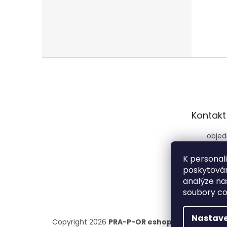
Z
á
p
a
t
Kontakt
í
objed
r.cz
K personal
+420 
poskytován
rekl
analýze na
744 
soubory co
Nastave
Copyright 2026
PRA-P-OR eshop
. Všechna práv