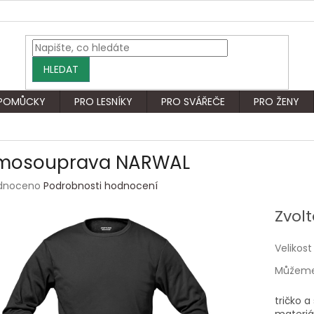
HLEDAT
 POMŮCKY
PRO LESNÍKY
PRO SVÁŘEČE
PRO ŽENY
mosouprava NARWAL
rné
dnoceno
Podrobnosti hodnocení
ení
tu
Zvolt
Velikost
Můžeme 
ek.
tričko 