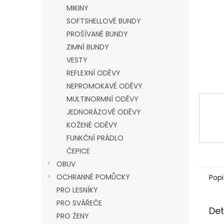
n
MIKINY
e
SOFTSHELLOVÉ BUNDY
l
PROŠÍVANÉ BUNDY
ZIMNÍ BUNDY
VESTY
REFLEXNÍ ODĚVY
NEPROMOKAVÉ ODĚVY
MULTINORMNÍ ODĚVY
JEDNORÁZOVÉ ODĚVY
KOŽENÉ ODĚVY
FUNKČNÍ PRÁDLO
ČEPICE
OBUV
OCHRANNÉ POMŮCKY
Popi
PRO LESNÍKY
PRO SVÁŘEČE
Det
PRO ŽENY