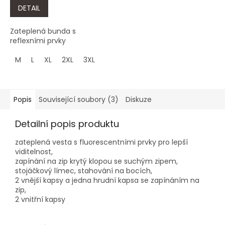
DETAIL
Zateplená bunda s
reflexními prvky
M
L
XL
2XL
3XL
Popis
Související soubory (3)
Diskuze
Detailní popis produktu
zateplená vesta s fluorescentními prvky pro lepší
viditelnost,
zapínání na zip krytý klopou se suchým zipem,
stojáčkový límec, stahování na bocích,
2 vnější kapsy a jedna hrudní kapsa se zapínáním na
zip,
2 vnitřní kapsy