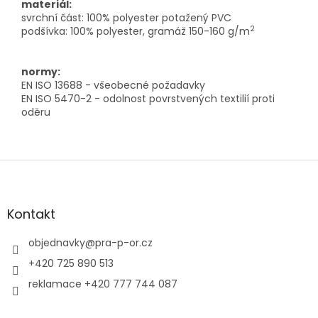
materiál:
svrchní část: 100% polyester potažený PVC
2
podšívka: 100% polyester, gramáž 150-160 g/m
normy:
EN ISO 13688 - všeobecné požadavky
EN ISO 5470-2 - odolnost povrstvených textilií proti
oděru
Z
á
p
a
Kontakt
t
í
objednavky
@
pra-p-or.cz
+420 725 890 513
reklamace +420 777 744 087