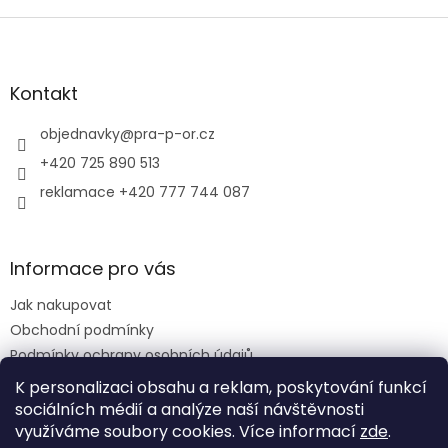
Z
á
p
a
Kontakt
t
í
objednavky
@
pra-p-or.cz
+420 725 890 513
reklamace +420 777 744 087
Informace pro vás
Jak nakupovat
Obchodní podmínky
Podmínky ochrany osobních údajů
Reklamační řád
K personalizaci obsahu a reklam, poskytování funkcí
sociálních médií a analýze naší návštěvnosti
využíváme soubory cookies. Více informací
zde
.