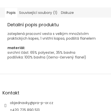
Popis
Související soubory (1)
Diskuze
Detailní popis produktu
zateplená pracovní vesta s velkým množstvím
praktických kapes, 1 vnitřní kapsa, podšitá flanelem
materiál:
svrchní část: 65% polyester, 35% bavlna
podšívka: 100% bavlna (černo-červený flanel)
Z
á
p
a
Kontakt
t
í
objednavky
@
pra-p-or.cz
+420 725 890 513