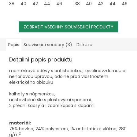
38
40
42
44
46
48
38
50
40
52
42
54
44
56
46
58
4
ZOBRAZIT VŠECHNY SOUVISEJÍCÍ PRODUKTY
Popis
Související soubory (3)
Diskuze
Detailní popis produktu
montérkové oděvy s antistatickou, kyselinovzdornou a
nehořlavou úpravou, odolné proti vlastnostem
elektrického oblouku
kalhoty s náprsenkou,
nastavitelné šle s plastovými sponami,
2 přední kapsy a 1 zadní kapsa s klopami
materiál:
75% bavlna, 24% polyesteru, 1% antistatické vlákno, 280
2
g/m