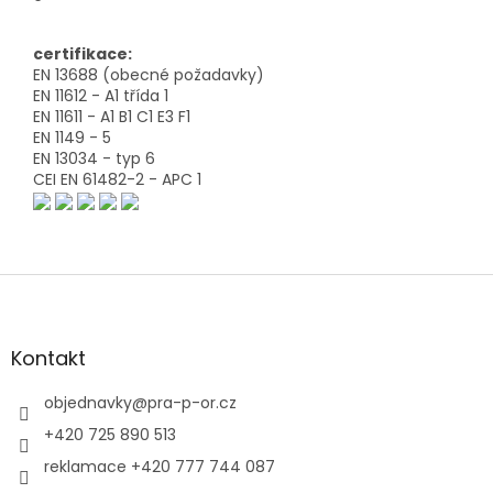
certifikace:
EN 13688 (obecné požadavky)
EN 11612 - A1 třída 1
EN 11611 - A1 B1 C1 E3 F1
EN 1149 - 5
EN 13034 - typ 6
CEI EN 61482-2 - APC 1
Z
á
p
a
Kontakt
t
í
objednavky
@
pra-p-or.cz
+420 725 890 513
reklamace +420 777 744 087