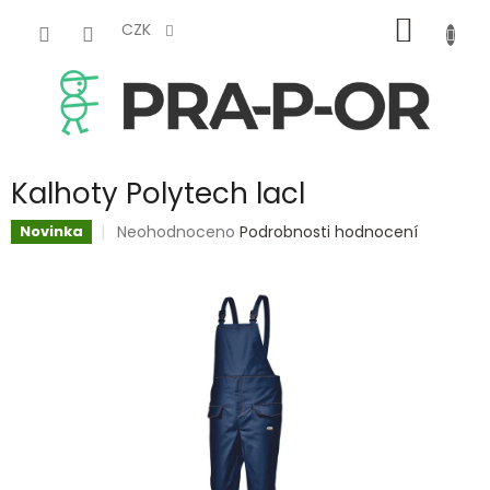
Přejít
NÁKUP
na
CZK
obsah
KOŠÍK
Kalhoty Polytech lacl
Průměrné
Neohodnoceno
Podrobnosti hodnocení
Novinka
hodnocení
produktu
je
0,0
z
5
hvězdiček.