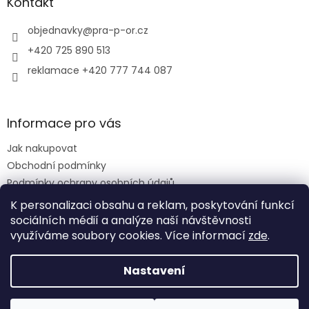
a
Kontakt
t
í
objednavky
@
pra-p-or.cz
+420 725 890 513
reklamace +420 777 744 087
Informace pro vás
Jak nakupovat
Obchodní podmínky
Podmínky ochrany osobních údajů
Reklamační řád
K personalizaci obsahu a reklam, poskytování funkcí
sociálních médií a analýze naší návštěvnosti
využíváme soubory cookies. Více informací
zde
.
Vytvořil Shoptet
Nastavení
Copyright 2026
PRA-P-OR eshop
. Všechna práva