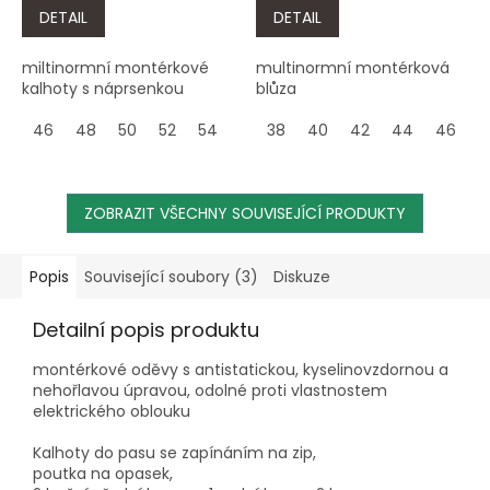
DETAIL
DETAIL
miltinormní montérkové
multinormní montérková
kalhoty s náprsenkou
blůza
46
48
50
52
54
56
38
58
40
60
42
62
44
64
46
4
ZOBRAZIT VŠECHNY SOUVISEJÍCÍ PRODUKTY
Popis
Související soubory (3)
Diskuze
Detailní popis produktu
montérkové oděvy s antistatickou, kyselinovzdornou a
nehořlavou úpravou, odolné proti vlastnostem
elektrického oblouku
Kalhoty do pasu se zapínáním na zip,
poutka na opasek,