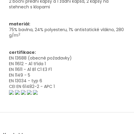
2 boční přední kapsy a 1 zadní kapsa, 2 kapsy na
stehnech s klopami
materiál:
75% bavlna, 24% polyesteru, 1% antistatické vlákno, 280
2
g/m
certifikace:
EN 13688 (obecné požadavky)
EN 11612 - A1 třída 1
EN 11611 - A1 B1 C1 E3 F1
EN 1149 - 5
EN 13034 - typ 6
CEI EN 61482-2 - APC 1
Z
á
p